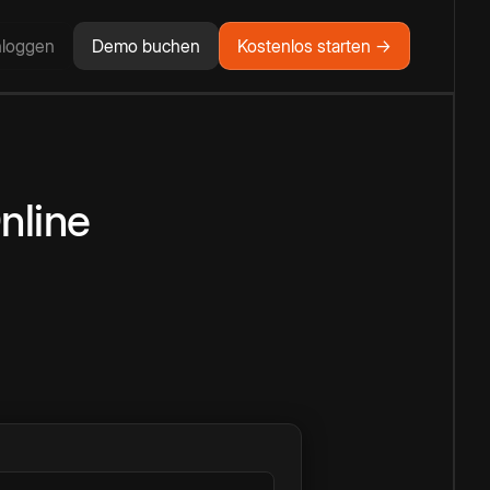
nloggen
Demo buchen
Kostenlos starten →
nline