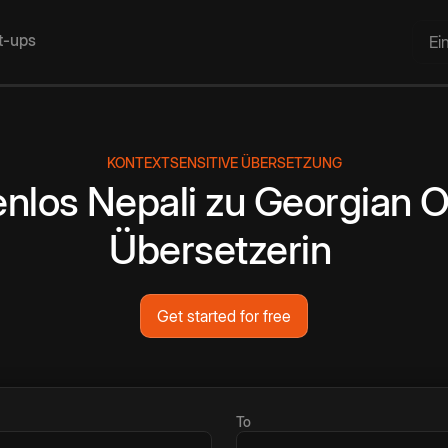
rt-ups
Ei
KONTEXTSENSITIVE ÜBERSETZUNG
enlos
Nepali
zu
Georgian
O
Übersetzerin
Get started for free
To