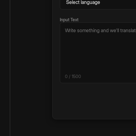
Input Text
0
/ 1500