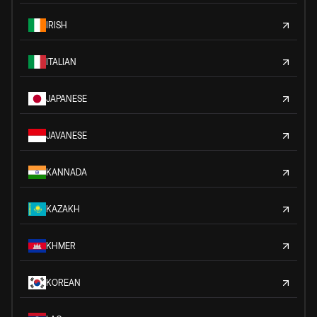
IRISH
ITALIAN
JAPANESE
JAVANESE
KANNADA
KAZAKH
KHMER
KOREAN