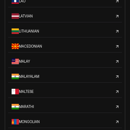
LAO
LATVIAN
LITHUANIAN
MACEDONIAN
MALAY
MALAYALAM
MALTESE
MARATHI
MONGOLIAN