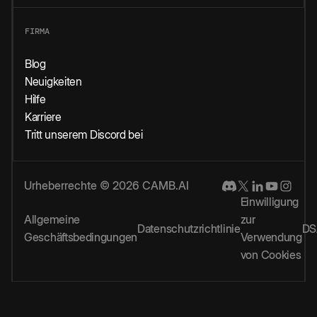
FIRMA
Blog
Neuigkeiten
Hilfe
Karriere
Tritt unserem Discord bei
Urheberrechte © 2026 CAMB.AI
Einwilligung
Allgemeine
zur
Datenschutzrichtlinie
DS
Geschäftsbedingungen
Verwendung
von Cookies