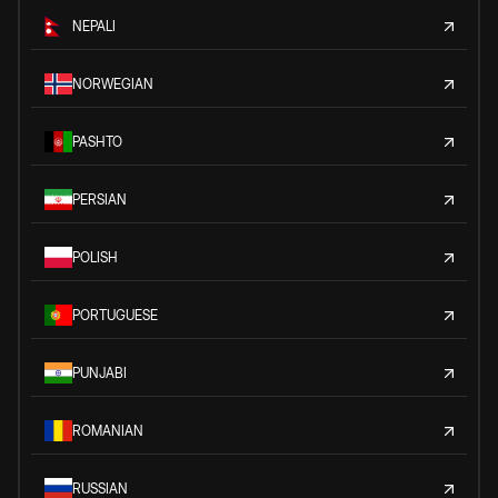
NEPALI
NORWEGIAN
PASHTO
PERSIAN
POLISH
PORTUGUESE
PUNJABI
ROMANIAN
RUSSIAN