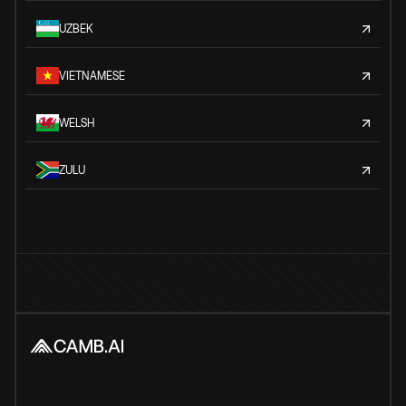
UZBEK
VIETNAMESE
WELSH
ZULU