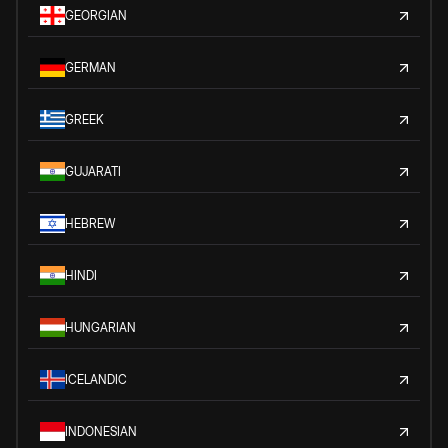
GEORGIAN
GERMAN
GREEK
GUJARATI
HEBREW
HINDI
HUNGARIAN
ICELANDIC
INDONESIAN