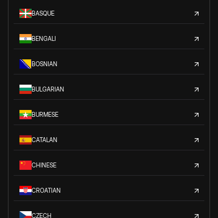
BASQUE
BENGALI
BOSNIAN
BULGARIAN
BURMESE
CATALAN
CHINESE
CROATIAN
CZECH