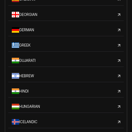
GEORGIAN
GERMAN
GREEK
GUJARATI
HEBREW
HINDI
HUNGARIAN
ICELANDIC