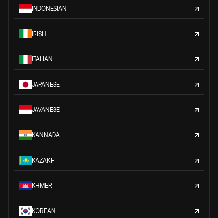
INDONESIAN
IRISH
ITALIAN
JAPANESE
JAVANESE
KANNADA
KAZAKH
KHMER
KOREAN