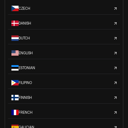
CZECH
DANISH
DUTCH
ENGLISH
ESTONIAN
FILIPINO
FINNISH
FRENCH
GALICIAN