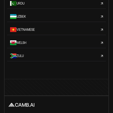
URDU
UZBEK
VIETNAMESE
WELSH
ZULU