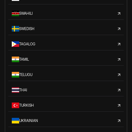
SWAHILI
SWEDISH
TAGALOG
TAMIL
TELUGU
THAI
TURKISH
UKRAINIAN