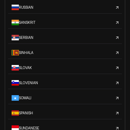
RUSSIAN
SANSKRIT
SERBIAN
SINHALA
SLOVAK
SLOVENIAN
SOMALI
SPANISH
SUNDANESE