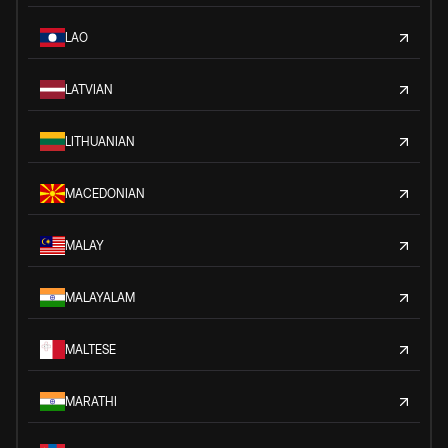
LAO
LATVIAN
LITHUANIAN
MACEDONIAN
MALAY
MALAYALAM
MALTESE
MARATHI