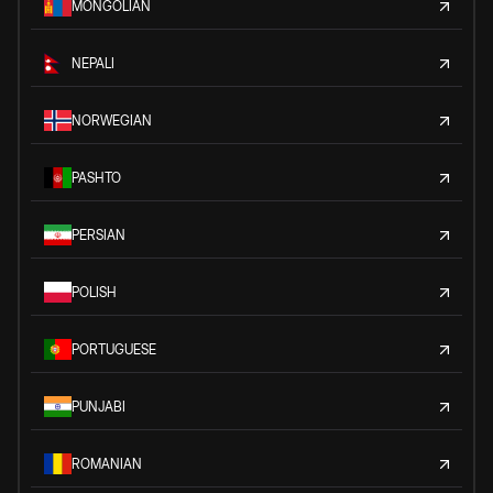
MONGOLIAN
NEPALI
NORWEGIAN
PASHTO
PERSIAN
POLISH
PORTUGUESE
PUNJABI
ROMANIAN