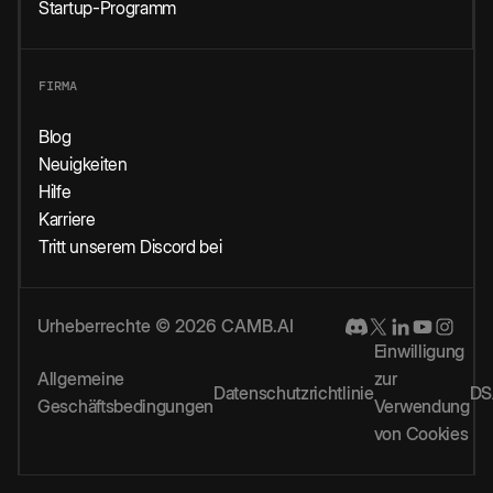
Startup-Programm
FIRMA
Blog
Neuigkeiten
Hilfe
Karriere
Tritt unserem Discord bei
Urheberrechte © 2026 CAMB.AI
Einwilligung
Allgemeine
zur
Datenschutzrichtlinie
DS
Geschäftsbedingungen
Verwendung
von Cookies