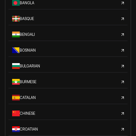
BANGLA
BASQUE
BENGALI
BOSNIAN
BULGARIAN
BURMESE
CATALAN
CHINESE
CROATIAN