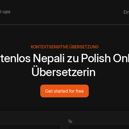
rt-ups
Ei
KONTEXTSENSITIVE ÜBERSETZUNG
tenlos
Nepali
zu
Polish
Onl
Übersetzerin
Get started for free
To