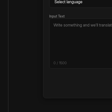
Input Text
0
/ 1500