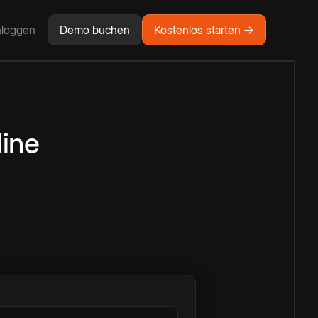
nloggen
Demo buchen
Kostenlos starten →
ine