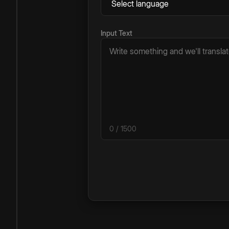
Input Text
0
/ 1500