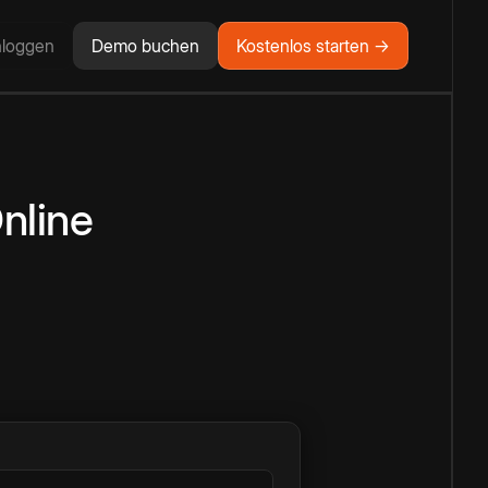
nloggen
Demo buchen
Kostenlos starten →
nline