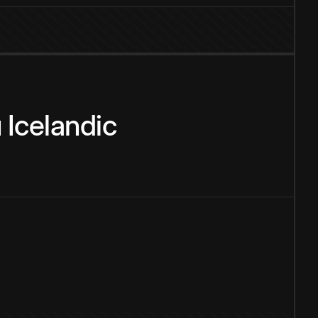
u
Icelandic