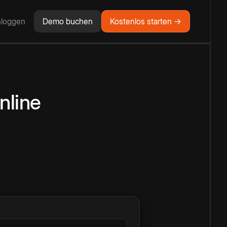
nloggen
Demo buchen
Kostenlos starten →
nline