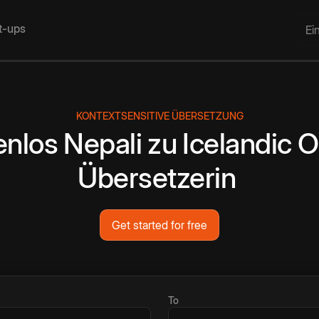
rt-ups
Ei
KONTEXTSENSITIVE ÜBERSETZUNG
enlos
Nepali
zu
Icelandic
O
Übersetzerin
Get started for free
To