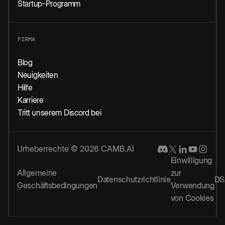
Startup-Programm
FIRMA
Blog
Neuigkeiten
Hilfe
Karriere
Tritt unserem Discord bei
Urheberrechte © 2026 CAMB.AI
Einwilligung
Allgemeine
zur
Datenschutzrichtlinie
DS
Geschäftsbedingungen
Verwendung
von Cookies