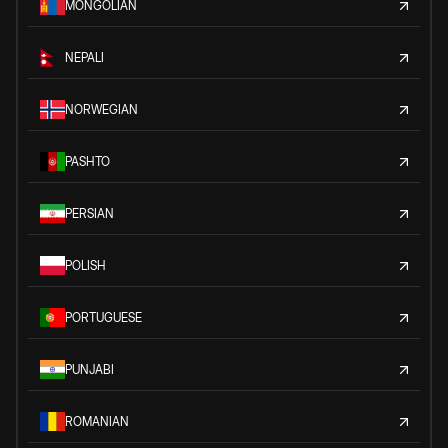
MONGOLIAN
NEPALI
NORWEGIAN
PASHTO
PERSIAN
POLISH
PORTUGUESE
PUNJABI
ROMANIAN