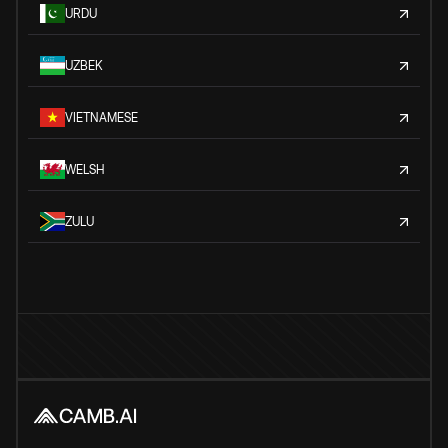
URDU
UZBEK
VIETNAMESE
WELSH
ZULU