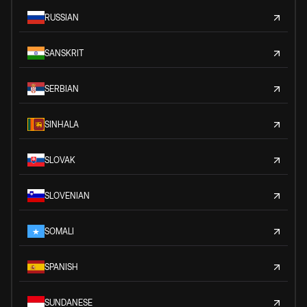
RUSSIAN
SANSKRIT
SERBIAN
SINHALA
SLOVAK
SLOVENIAN
SOMALI
SPANISH
SUNDANESE