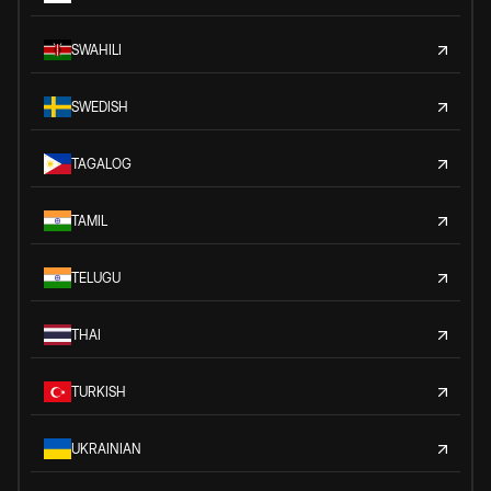
SWAHILI
SWEDISH
TAGALOG
TAMIL
TELUGU
THAI
TURKISH
UKRAINIAN