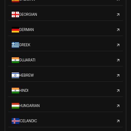
GEORGIAN
GERMAN
GREEK
GUJARATI
HEBREW
HINDI
HUNGARIAN
ICELANDIC