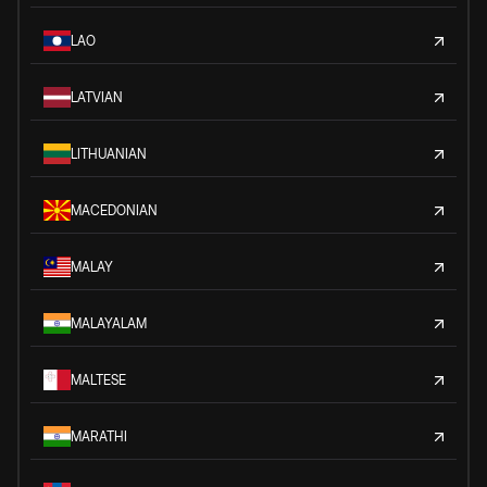
LAO
LATVIAN
LITHUANIAN
MACEDONIAN
MALAY
MALAYALAM
MALTESE
MARATHI