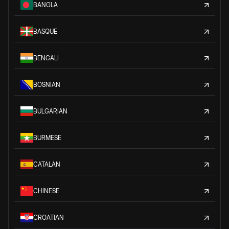
BANGLA
BASQUE
BENGALI
BOSNIAN
BULGARIAN
BURMESE
CATALAN
CHINESE
CROATIAN