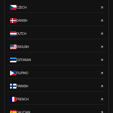
CZECH
DANISH
DUTCH
ENGLISH
ESTONIAN
FILIPINO
FINNISH
FRENCH
GALICIAN