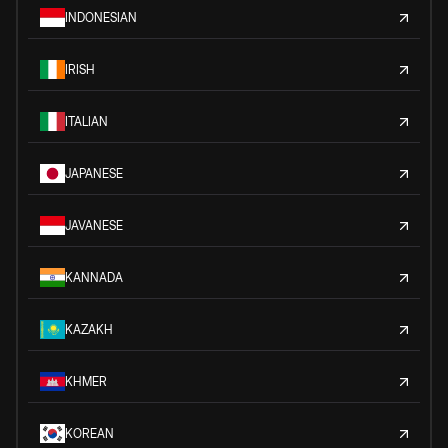
INDONESIAN
IRISH
ITALIAN
JAPANESE
JAVANESE
KANNADA
KAZAKH
KHMER
KOREAN