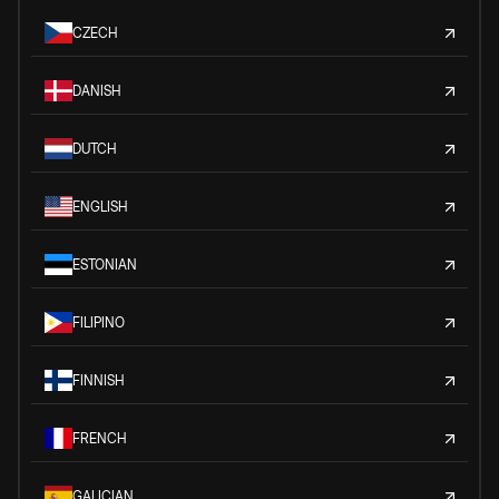
CZECH
DANISH
DUTCH
ENGLISH
ESTONIAN
FILIPINO
FINNISH
FRENCH
GALICIAN