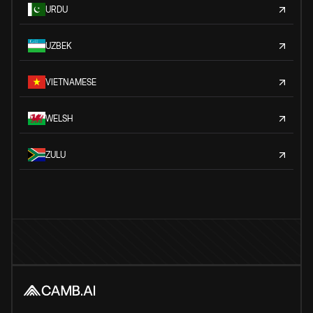
URDU
UZBEK
VIETNAMESE
WELSH
ZULU