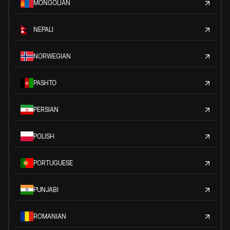
MONGOLIAN
NEPALI
NORWEGIAN
PASHTO
PERSIAN
POLISH
PORTUGUESE
PUNJABI
ROMANIAN