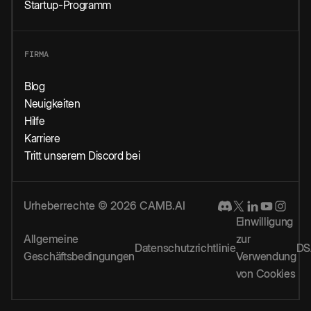
Startup-Programm
FIRMA
Blog
Neuigkeiten
Hilfe
Karriere
Tritt unserem Discord bei
Urheberrechte © 2026 CAMB.AI
Einwilligung
Allgemeine
zur
Datenschutzrichtlinie
DS
Geschäftsbedingungen
Verwendung
von Cookies