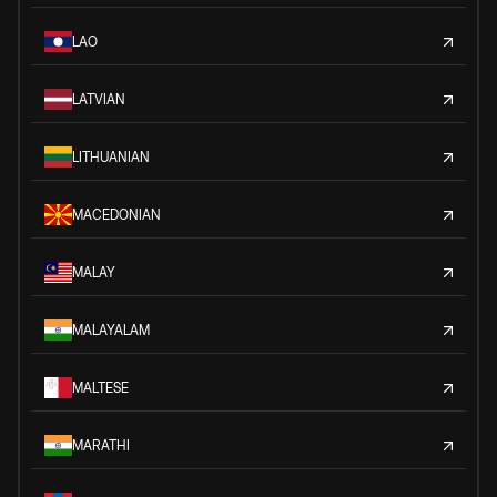
LAO
LATVIAN
LITHUANIAN
MACEDONIAN
MALAY
MALAYALAM
MALTESE
MARATHI