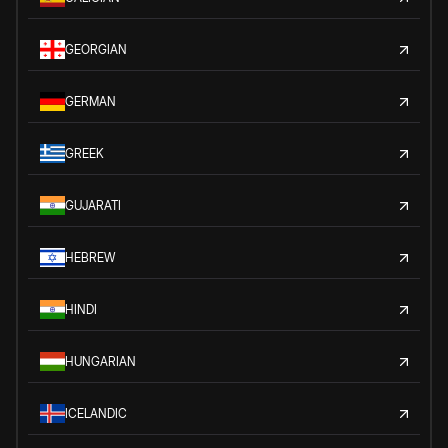
GEORGIAN
GERMAN
GREEK
GUJARATI
HEBREW
HINDI
HUNGARIAN
ICELANDIC