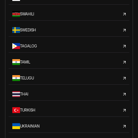
SWAHILI
SWEDISH
TAGALOG
TAMIL
TELUGU
THAI
TURKISH
UKRAINIAN