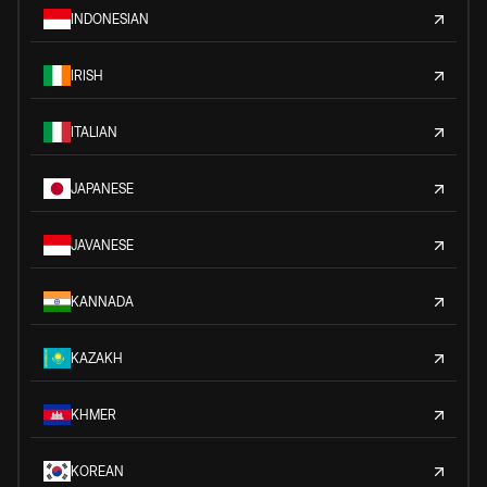
INDONESIAN
IRISH
ITALIAN
JAPANESE
JAVANESE
KANNADA
KAZAKH
KHMER
KOREAN