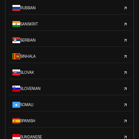
RUSSIAN
SANSKRIT
SERBIAN
SINHALA
SLOVAK
SLOVENIAN
SOMALI
SPANISH
SUNDANESE