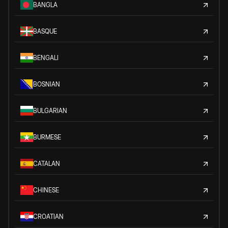
BANGLA
BASQUE
BENGALI
BOSNIAN
BULGARIAN
BURMESE
CATALAN
CHINESE
CROATIAN