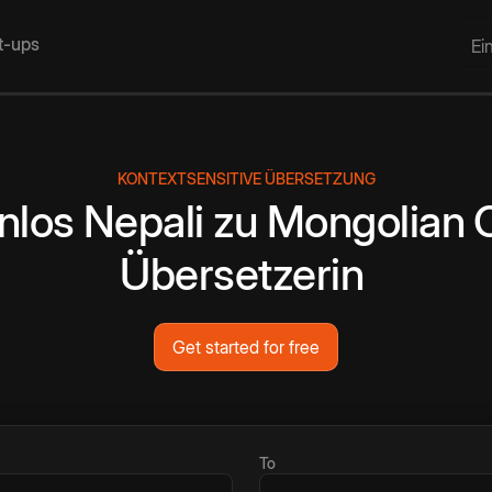
rt-ups
Ei
KONTEXTSENSITIVE ÜBERSETZUNG
nlos
Nepali
zu
Mongolian
Übersetzerin
Get started for free
To