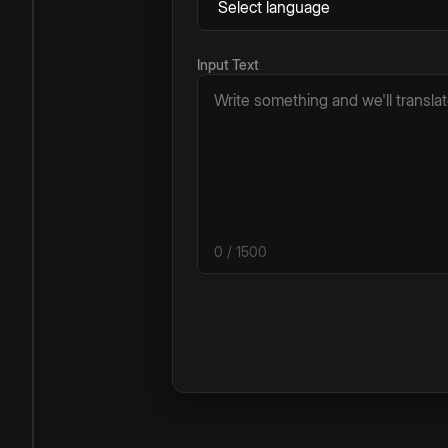
Input Text
0
/ 1500