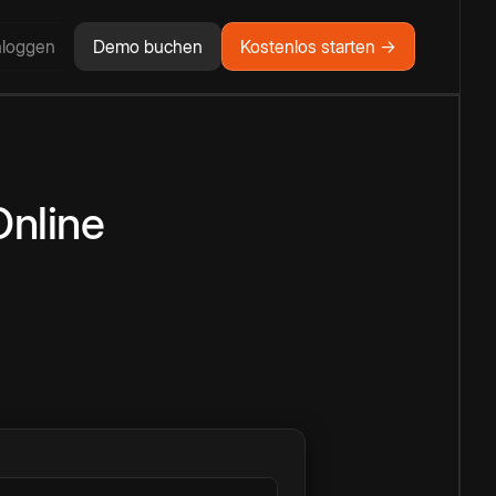
nloggen
Demo buchen
Kostenlos starten →
Online