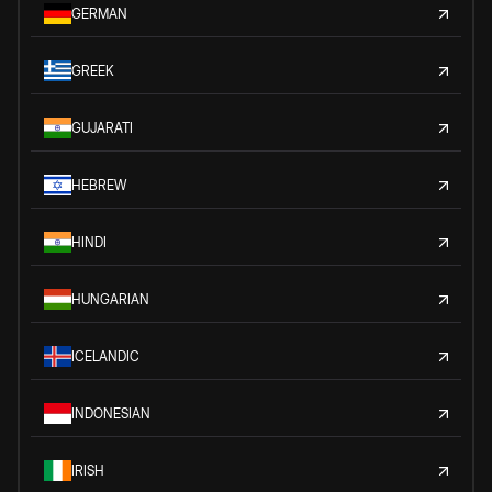
GERMAN
GREEK
GUJARATI
HEBREW
HINDI
HUNGARIAN
ICELANDIC
INDONESIAN
IRISH