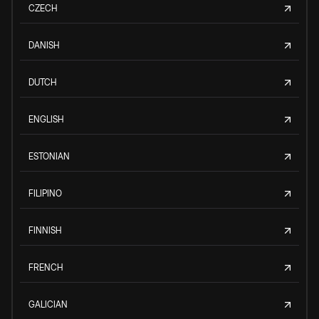
CZECH
DANISH
DUTCH
ENGLISH
ESTONIAN
FILIPINO
FINNISH
FRENCH
GALICIAN