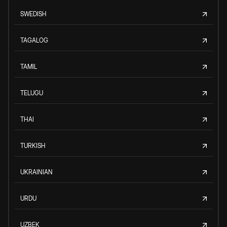
SWEDISH
TAGALOG
TAMIL
TELUGU
THAI
TURKISH
UKRAINIAN
URDU
UZBEK