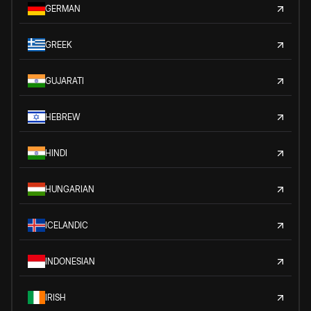
GERMAN
GREEK
GUJARATI
HEBREW
HINDI
HUNGARIAN
ICELANDIC
INDONESIAN
IRISH