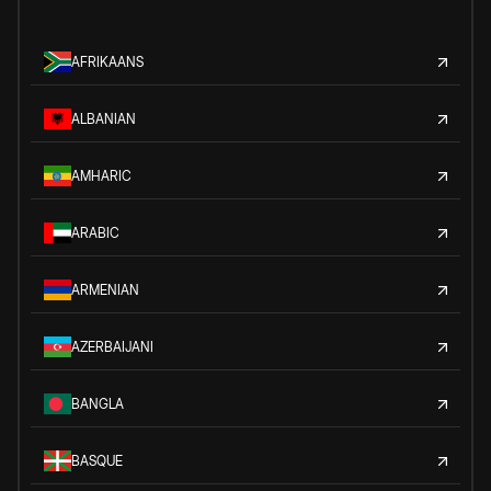
AFRIKAANS
ALBANIAN
AMHARIC
ARABIC
ARMENIAN
AZERBAIJANI
BANGLA
BASQUE