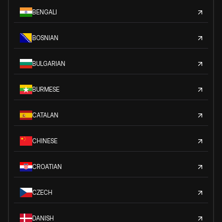
BENGALI
BOSNIAN
BULGARIAN
BURMESE
CATALAN
CHINESE
CROATIAN
CZECH
DANISH