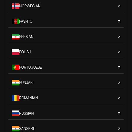
NORWEGIAN
PASHTO
PERSIAN
POLISH
PORTUGUESE
PUNJABI
ROMANIAN
RUSSIAN
SANSKRIT