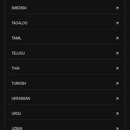
SWEDISH
TAGALOG
TAMIL
TELUGU
THAI
TURKISH
UKRAINIAN
URDU
UZBEK