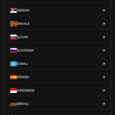
SERBIAN
SINHALA
SLOVAK
SLOVENIAN
SOMALI
SPANISH
SUNDANESE
SWAHILI