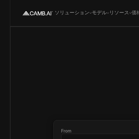
ソリューション
モデル
リソース
価
From