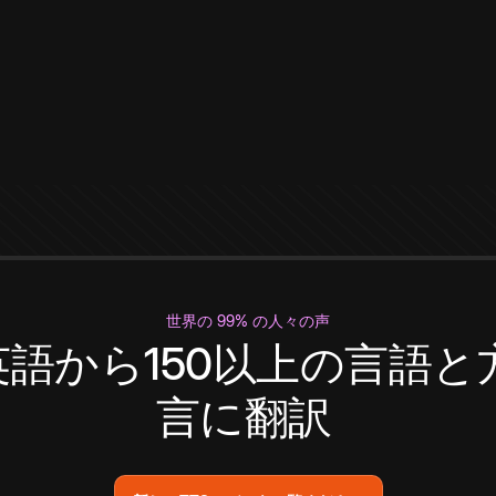
世界の 99% の人々の声
英語から150以上の言語と
言に翻訳