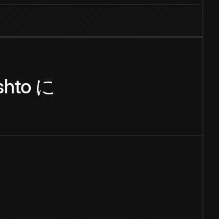
shto
に