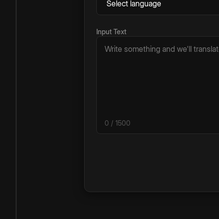
Input Text
0
/ 1500