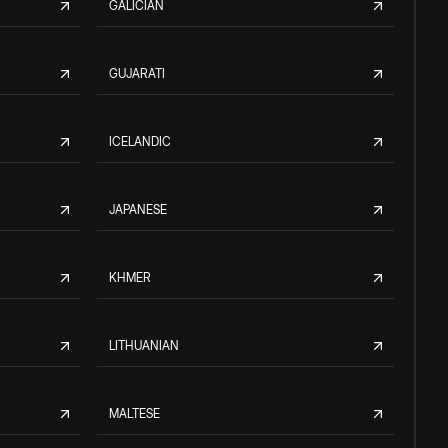
GALICIAN
GUJARATI
ICELANDIC
JAPANESE
KHMER
LITHUANIAN
MALTESE