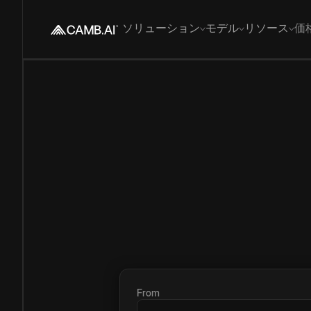
ソリューション
モデル
リソース
価
From