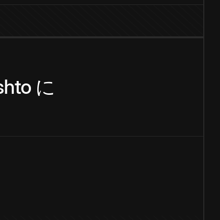
shto
に