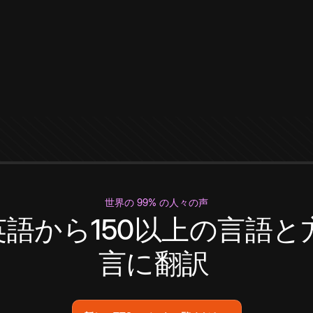
世界の 99% の人々の声
英語から150以上の言語と
言に翻訳