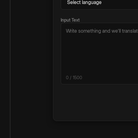
Input Text
0
/ 1500