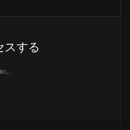
クセスする
始し、