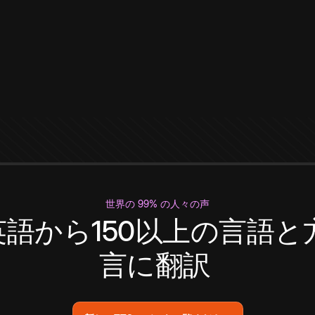
世界の 99% の人々の声
英語から150以上の言語と
言に翻訳