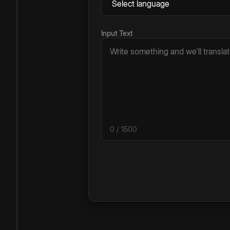
Input Text
0
/ 1500