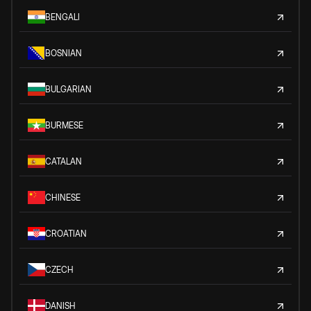
BENGALI
BOSNIAN
BULGARIAN
BURMESE
CATALAN
CHINESE
CROATIAN
CZECH
DANISH