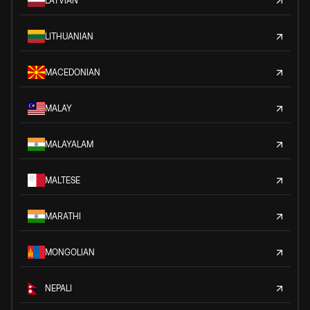
LATVIAN
LITHUANIAN
MACEDONIAN
MALAY
MALAYALAM
MALTESE
MARATHI
MONGOLIAN
NEPALI