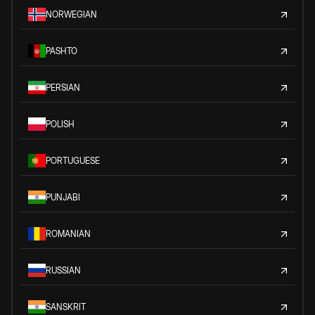
NORWEGIAN
PASHTO
PERSIAN
POLISH
PORTUGUESE
PUNJABI
ROMANIAN
RUSSIAN
SANSKRIT