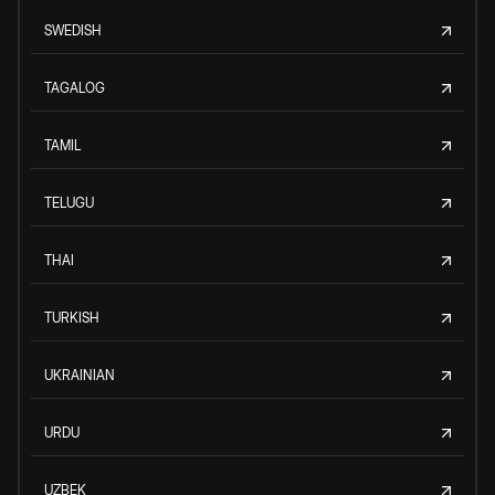
SWEDISH
TAGALOG
TAMIL
TELUGU
THAI
TURKISH
UKRAINIAN
URDU
UZBEK