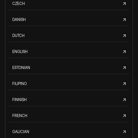
CZECH
DANISH
DUTCH
ENGLISH
ESTONIAN
FILIPINO
FINNISH
FRENCH
GALICIAN