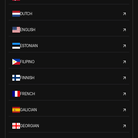
DUTCH
ENGLISH
ESTONIAN
FILIPINO
FINNISH
FRENCH
GALICIAN
GEORGIAN