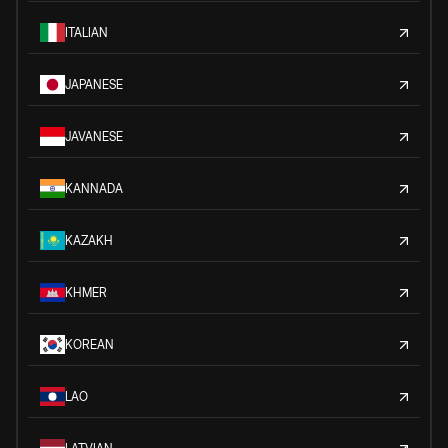
ITALIAN
JAPANESE
JAVANESE
KANNADA
KAZAKH
KHMER
KOREAN
LAO