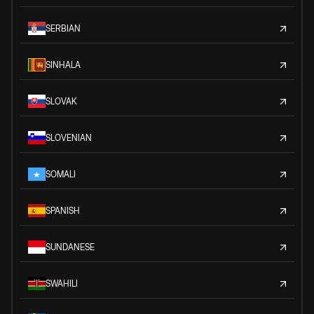
SERBIAN
SINHALA
SLOVAK
SLOVENIAN
SOMALI
SPANISH
SUNDANESE
SWAHILI