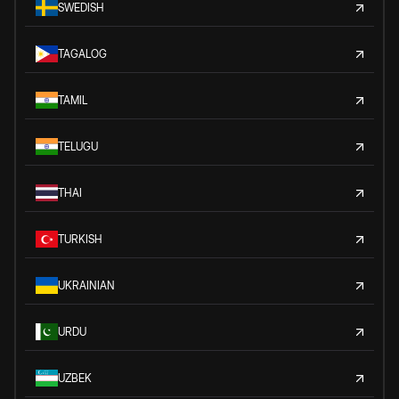
SWEDISH
TAGALOG
TAMIL
TELUGU
THAI
TURKISH
UKRAINIAN
URDU
UZBEK