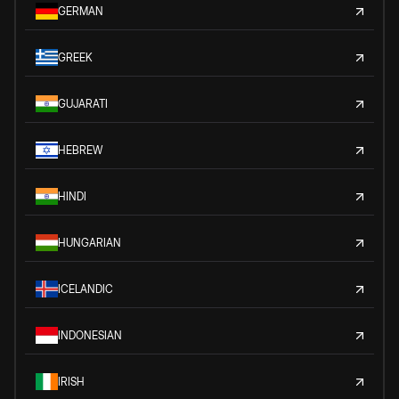
GERMAN
GREEK
GUJARATI
HEBREW
HINDI
HUNGARIAN
ICELANDIC
INDONESIAN
IRISH