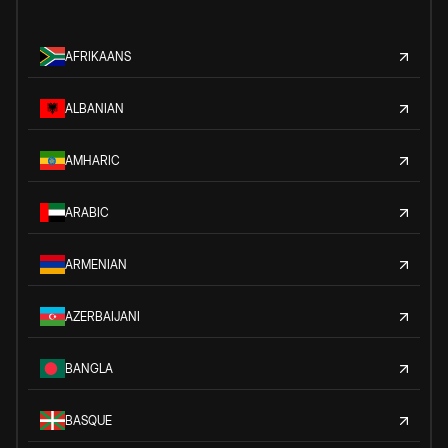
AFRIKAANS
ALBANIAN
AMHARIC
ARABIC
ARMENIAN
AZERBAIJANI
BANGLA
BASQUE