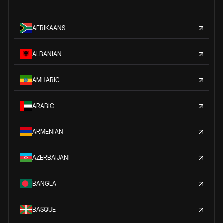
AFRIKAANS
ALBANIAN
AMHARIC
ARABIC
ARMENIAN
AZERBAIJANI
BANGLA
BASQUE