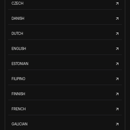
CZECH
DANISH
DUTCH
ENGLISH
ESTONIAN
FILIPINO
FINNISH
FRENCH
GALICIAN