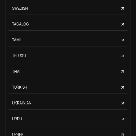
SWEDISH
TAGALOG
TAMIL
TELUGU
THAI
TURKISH
UKRAINIAN
URDU
UZBEK