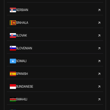
SERBIAN
SINHALA
SLOVAK
SLOVENIAN
SOMALI
SPANISH
SUNDANESE
SWAHILI