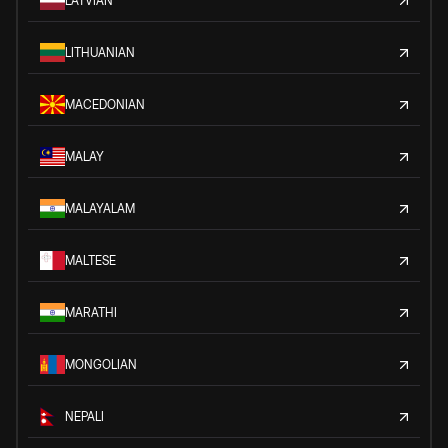
LATVIAN
LITHUANIAN
MACEDONIAN
MALAY
MALAYALAM
MALTESE
MARATHI
MONGOLIAN
NEPALI