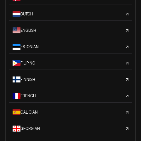
DUTCH
ENGLISH
ESTONIAN
FILIPINO
FINNISH
FRENCH
GALICIAN
GEORGIAN