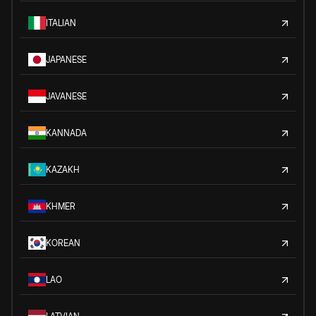
ITALIAN
JAPANESE
JAVANESE
KANNADA
KAZAKH
KHMER
KOREAN
LAO