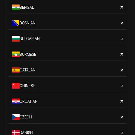
BENGALI
BOSNIAN
BULGARIAN
BURMESE
CATALAN
CHINESE
CROATIAN
CZECH
DANISH