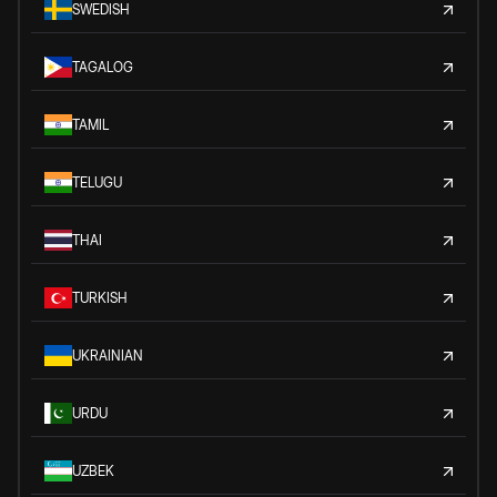
SWEDISH
TAGALOG
TAMIL
TELUGU
THAI
TURKISH
UKRAINIAN
URDU
UZBEK