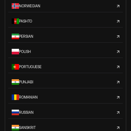
NORWEGIAN
PASHTO
PERSIAN
POLISH
PORTUGUESE
PUNJABI
ROMANIAN
RUSSIAN
SANSKRIT