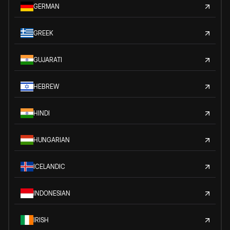
GERMAN
GREEK
GUJARATI
HEBREW
HINDI
HUNGARIAN
ICELANDIC
INDONESIAN
IRISH