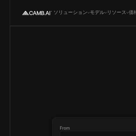
ソリューション
モデル
リソース
価
From