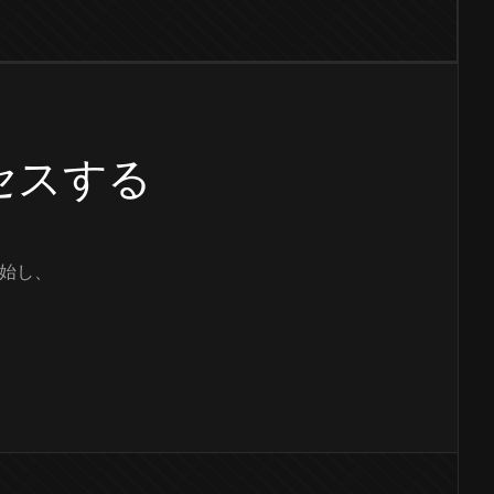
クセスする
始し、