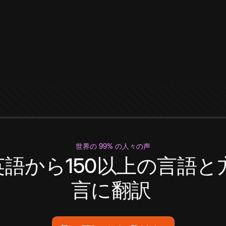
世界の 99% の人々の声
英語から150以上の言語と
言に翻訳