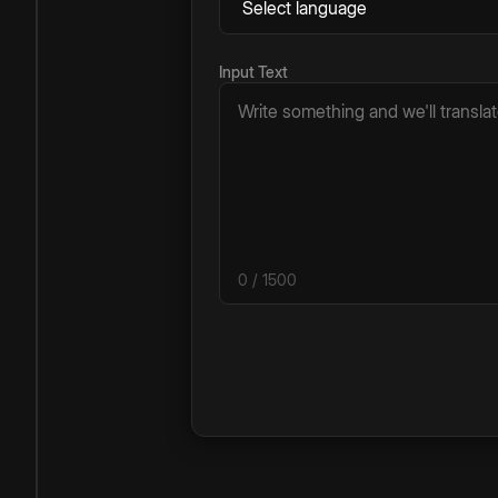
Input Text
0
/ 1500