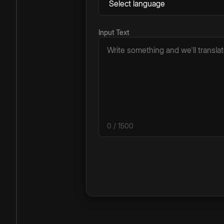
Input Text
0
/ 1500