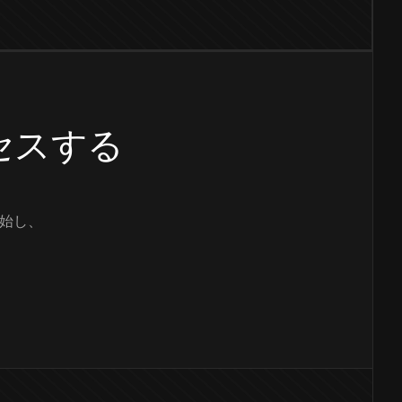
クセスする
始し、