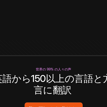
世界の 99% の人々の声
英語から150以上の言語と
言に翻訳