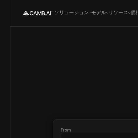
ソリューション
モデル
リソース
価
From