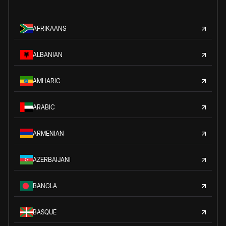
AFRIKAANS
ALBANIAN
AMHARIC
ARABIC
ARMENIAN
AZERBAIJANI
BANGLA
BASQUE