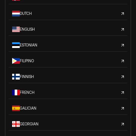
DUTCH
ENGLISH
ESTONIAN
FILIPINO
FINNISH
FRENCH
GALICIAN
GEORGIAN