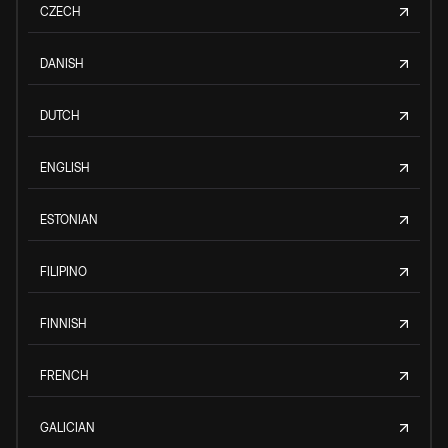
CZECH
DANISH
DUTCH
ENGLISH
ESTONIAN
FILIPINO
FINNISH
FRENCH
GALICIAN