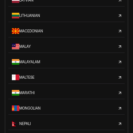
LATVIAN
LITHUANIAN
MACEDONIAN
MALAY
MALAYALAM
MALTESE
MARATHI
MONGOLIAN
NEPALI