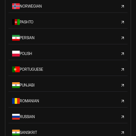
NORWEGIAN
PASHTO
PERSIAN
POLISH
PORTUGUESE
PUNJABI
ROMANIAN
RUSSIAN
SANSKRIT