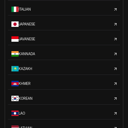
ITALIAN
JAPANESE
JAVANESE
KANNADA
KAZAKH
KHMER
KOREAN
LAO