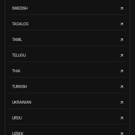
SWEDISH
TAGALOG
TAMIL
TELUGU
THAI
TURKISH
UKRAINIAN
URDU
UZBEK