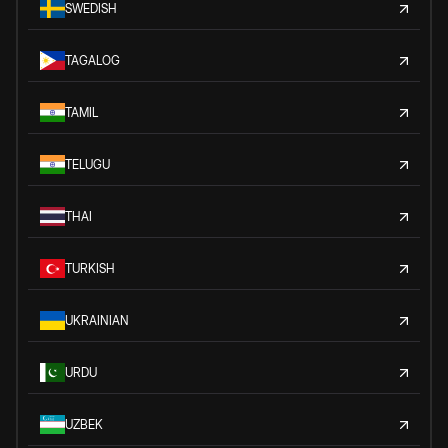
SWEDISH
TAGALOG
TAMIL
TELUGU
THAI
TURKISH
UKRAINIAN
URDU
UZBEK