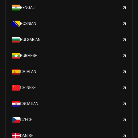
BENGALI
BOSNIAN
BULGARIAN
BURMESE
CATALAN
CHINESE
CROATIAN
CZECH
DANISH