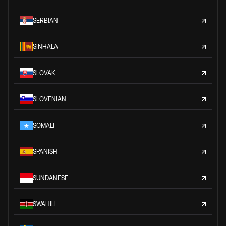
SERBIAN
SINHALA
SLOVAK
SLOVENIAN
SOMALI
SPANISH
SUNDANESE
SWAHILI