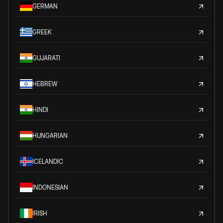
GERMAN
GREEK
GUJARATI
HEBREW
HINDI
HUNGARIAN
ICELANDIC
INDONESIAN
IRISH