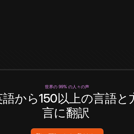
世界の 99% の人々の声
英語から150以上の言語と
言に翻訳