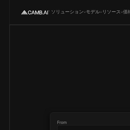
ソリューション
モデル
リソース
価
From