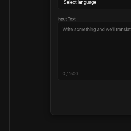
Input Text
0
/ 1500