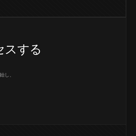
クセスする
始し、