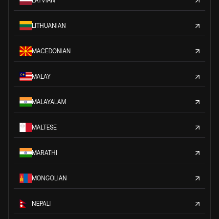
LATVIAN
LITHUANIAN
MACEDONIAN
MALAY
MALAYALAM
MALTESE
MARATHI
MONGOLIAN
NEPALI