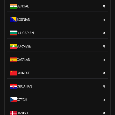
BENGALI
BOSNIAN
BULGARIAN
BURMESE
CATALAN
CHINESE
CROATIAN
CZECH
DANISH