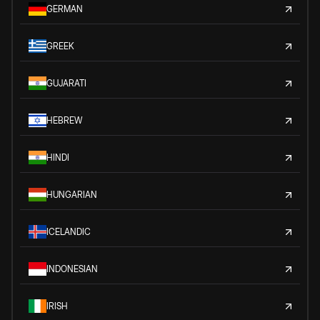
GERMAN
GREEK
GUJARATI
HEBREW
HINDI
HUNGARIAN
ICELANDIC
INDONESIAN
IRISH