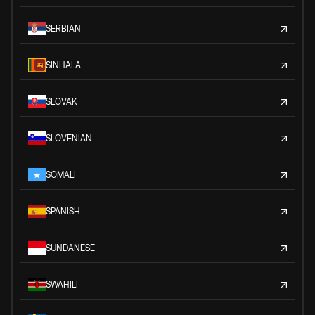
SERBIAN
SINHALA
SLOVAK
SLOVENIAN
SOMALI
SPANISH
SUNDANESE
SWAHILI