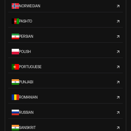
NORWEGIAN
PASHTO
PERSIAN
POLISH
PORTUGUESE
PUNJABI
ROMANIAN
RUSSIAN
SANSKRIT