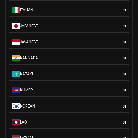
ITALIAN
JAPANESE
JAVANESE
KANNADA
KAZAKH
KHMER
KOREAN
LAO