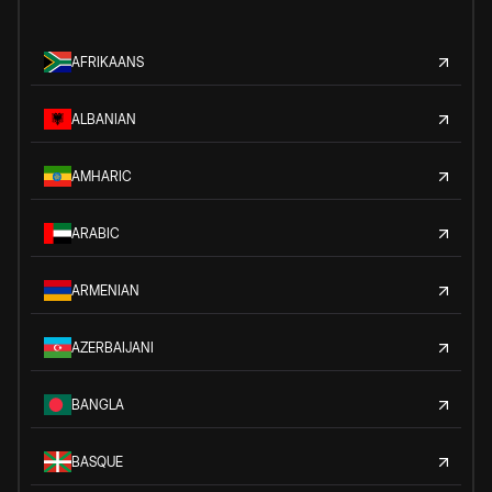
AFRIKAANS
ALBANIAN
AMHARIC
ARABIC
ARMENIAN
AZERBAIJANI
BANGLA
BASQUE