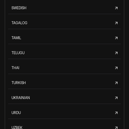
SWEDISH
TAGALOG
TAMIL
TELUGU
THAI
TURKISH
UKRAINIAN
URDU
UZBEK