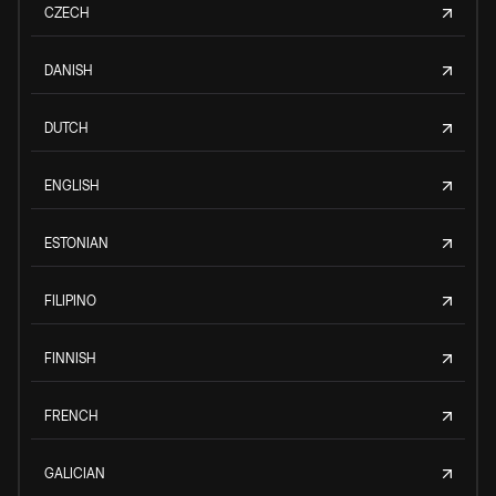
CZECH
DANISH
DUTCH
ENGLISH
ESTONIAN
FILIPINO
FINNISH
FRENCH
GALICIAN