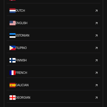
DUTCH
ENGLISH
ESTONIAN
FILIPINO
FINNISH
FRENCH
GALICIAN
GEORGIAN