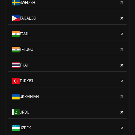
SWEDISH
TAGALOG
TAMIL
TELUGU
THAI
TURKISH
UKRAINIAN
URDU
UZBEK