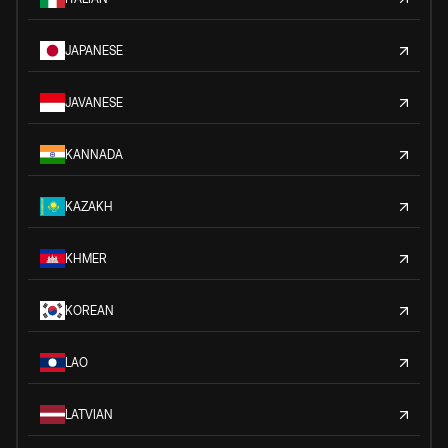
JAPANESE
JAVANESE
KANNADA
KAZAKH
KHMER
KOREAN
LAO
LATVIAN