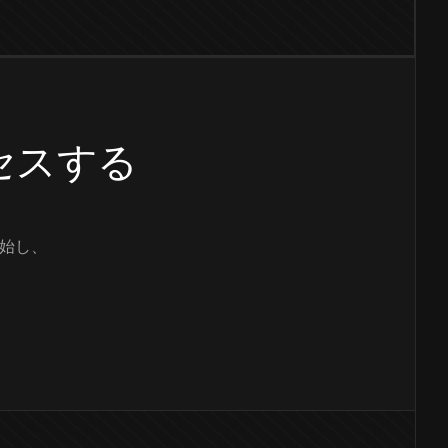
クセスする
始し、