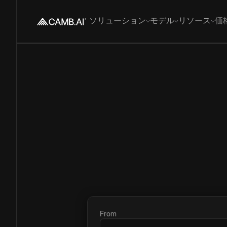
ソリューション
モデル
リソース
価
From