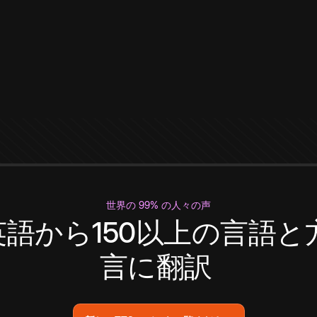
世界の 99% の人々の声
英語から150以上の言語と
言に翻訳