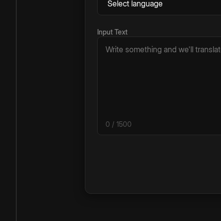
Input Text
0
/ 1500