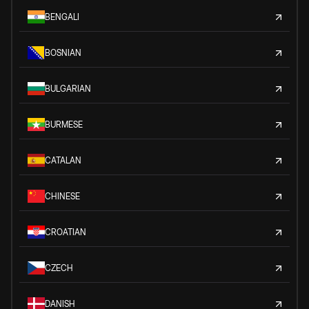
BENGALI
BOSNIAN
BULGARIAN
BURMESE
CATALAN
CHINESE
CROATIAN
CZECH
DANISH