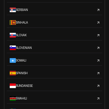
SERBIAN
SINHALA
SLOVAK
SLOVENIAN
SOMALI
SPANISH
SUNDANESE
SWAHILI