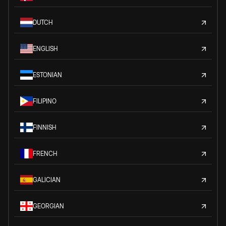
DUTCH
ENGLISH
ESTONIAN
FILIPINO
FINNISH
FRENCH
GALICIAN
GEORGIAN