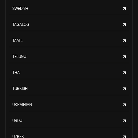
SWEDISH
TAGALOG
TAMIL
TELUGU
THAI
TURKISH
UKRAINIAN
URDU
UZBEK