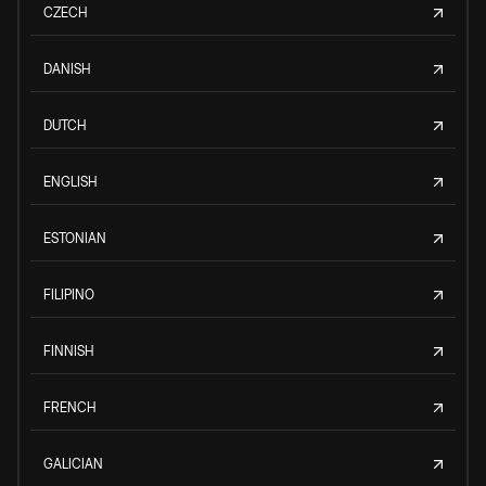
CZECH
DANISH
DUTCH
ENGLISH
ESTONIAN
FILIPINO
FINNISH
FRENCH
GALICIAN