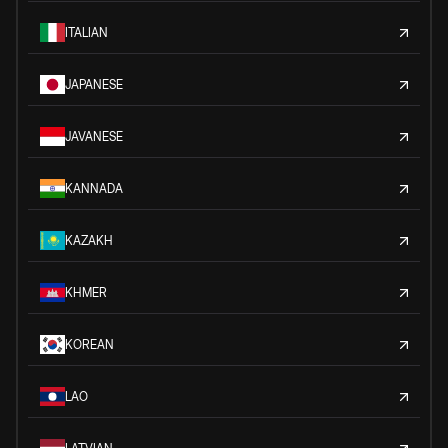
ITALIAN
JAPANESE
JAVANESE
KANNADA
KAZAKH
KHMER
KOREAN
LAO