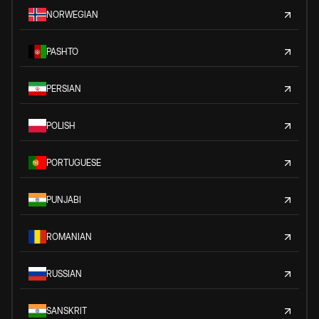
NORWEGIAN
PASHTO
PERSIAN
POLISH
PORTUGUESE
PUNJABI
ROMANIAN
RUSSIAN
SANSKRIT