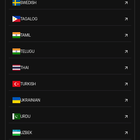
SWEDISH
TAGALOG
TAMIL
TELUGU
THAI
TURKISH
UKRAINIAN
URDU
UZBEK