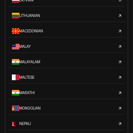
LATVIAN
LITHUANIAN
MACEDONIAN
MALAY
MALAYALAM
MALTESE
MARATHI
MONGOLIAN
NEPALI