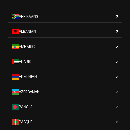
AFRIKAANS
ALBANIAN
AMHARIC
ARABIC
ARMENIAN
AZERBAIJANI
BANGLA
BASQUE