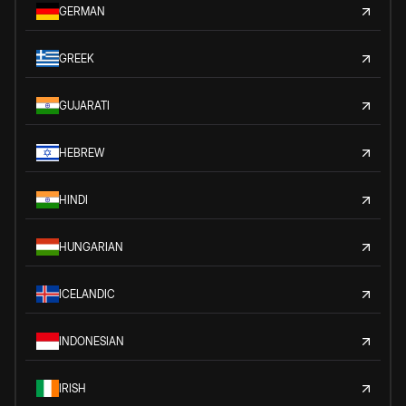
GERMAN
GREEK
GUJARATI
HEBREW
HINDI
HUNGARIAN
ICELANDIC
INDONESIAN
IRISH