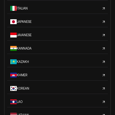
ITALIAN
JAPANESE
JAVANESE
KANNADA
KAZAKH
KHMER
KOREAN
LAO