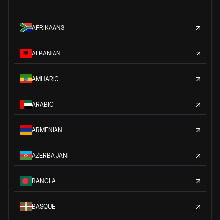
AFRIKAANS
ALBANIAN
AMHARIC
ARABIC
ARMENIAN
AZERBAIJANI
BANGLA
BASQUE