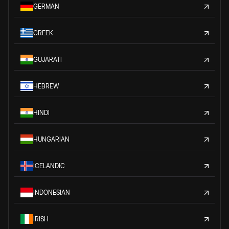
GERMAN
GREEK
GUJARATI
HEBREW
HINDI
HUNGARIAN
ICELANDIC
INDONESIAN
IRISH