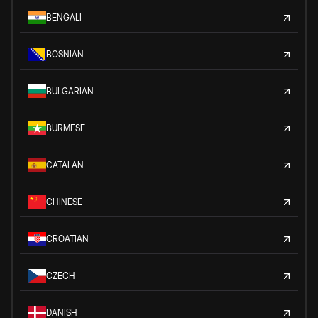
BENGALI
BOSNIAN
BULGARIAN
BURMESE
CATALAN
CHINESE
CROATIAN
CZECH
DANISH