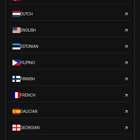
DUTCH
ENGLISH
ESTONIAN
FILIPINO
FINNISH
FRENCH
GALICIAN
GEORGIAN