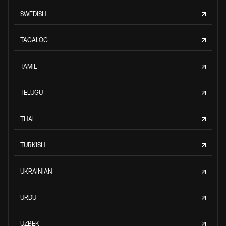
SWEDISH
TAGALOG
TAMIL
TELUGU
THAI
TURKISH
UKRAINIAN
URDU
UZBEK