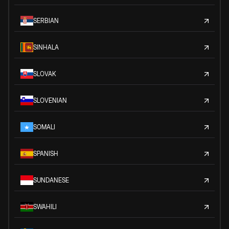
SERBIAN
SINHALA
SLOVAK
SLOVENIAN
SOMALI
SPANISH
SUNDANESE
SWAHILI