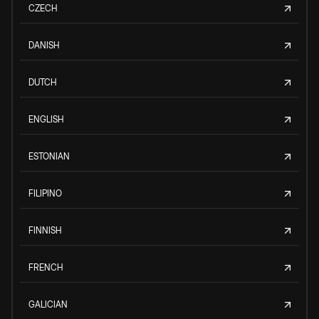
CZECH
DANISH
DUTCH
ENGLISH
ESTONIAN
FILIPINO
FINNISH
FRENCH
GALICIAN