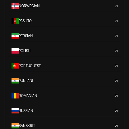
NORWEGIAN
PASHTO
PERSIAN
POLISH
PORTUGUESE
PUNJABI
ROMANIAN
RUSSIAN
SANSKRIT