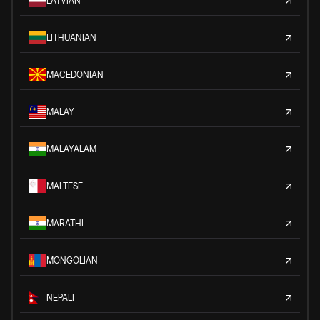
LATVIAN
LITHUANIAN
MACEDONIAN
MALAY
MALAYALAM
MALTESE
MARATHI
MONGOLIAN
NEPALI