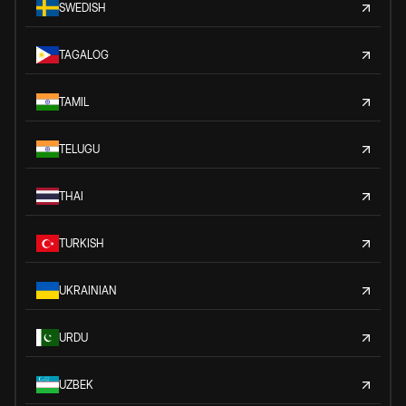
SWEDISH
TAGALOG
TAMIL
TELUGU
THAI
TURKISH
UKRAINIAN
URDU
UZBEK