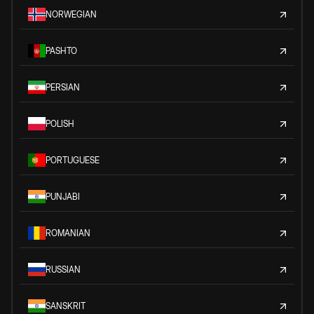
NORWEGIAN
PASHTO
PERSIAN
POLISH
PORTUGUESE
PUNJABI
ROMANIAN
RUSSIAN
SANSKRIT