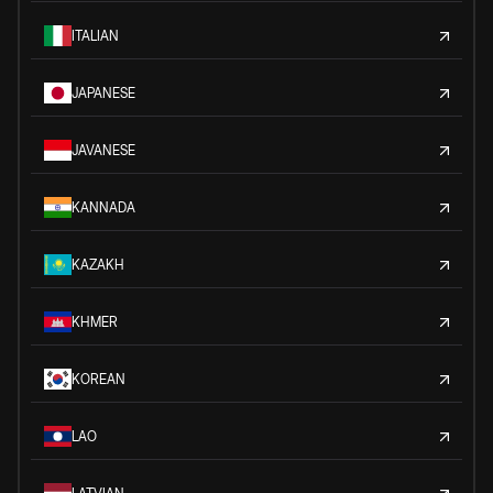
ITALIAN
JAPANESE
JAVANESE
KANNADA
KAZAKH
KHMER
KOREAN
LAO