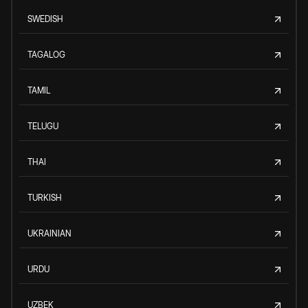
SWEDISH
TAGALOG
TAMIL
TELUGU
THAI
TURKISH
UKRAINIAN
URDU
UZBEK