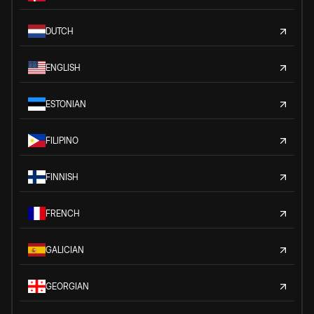
DUTCH
ENGLISH
ESTONIAN
FILIPINO
FINNISH
FRENCH
GALICIAN
GEORGIAN