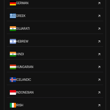
GERMAN
GREEK
GUJARATI
HEBREW
HINDI
HUNGARIAN
ICELANDIC
INDONESIAN
IRISH