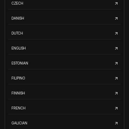
CZECH
DANISH
DUTCH
ENGLISH
ESTONIAN
FILIPINO
FINNISH
FRENCH
GALICIAN