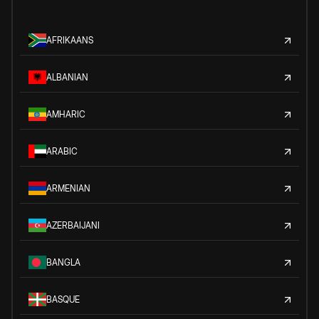
AFRIKAANS
ALBANIAN
AMHARIC
ARABIC
ARMENIAN
AZERBAIJANI
BANGLA
BASQUE