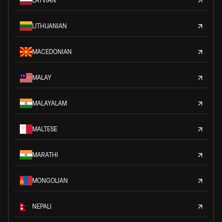
LATVIAN
LITHUANIAN
MACEDONIAN
MALAY
MALAYALAM
MALTESE
MARATHI
MONGOLIAN
NEPALI