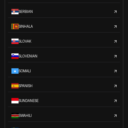
SERBIAN
SINHALA
SLOVAK
SLOVENIAN
SOMALI
SPANISH
SUNDANESE
SWAHILI