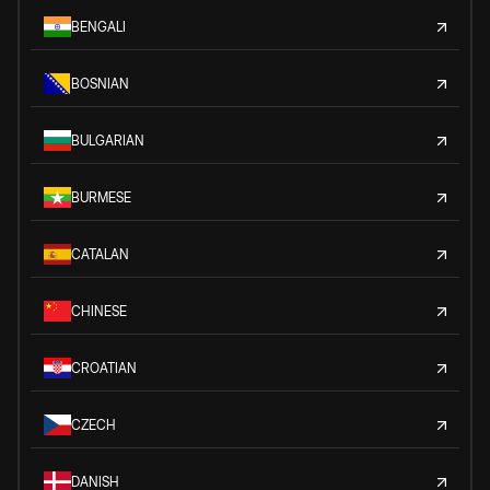
BENGALI
BOSNIAN
BULGARIAN
BURMESE
CATALAN
CHINESE
CROATIAN
CZECH
DANISH