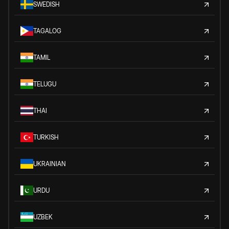
SWEDISH
TAGALOG
TAMIL
TELUGU
THAI
TURKISH
UKRAINIAN
URDU
UZBEK