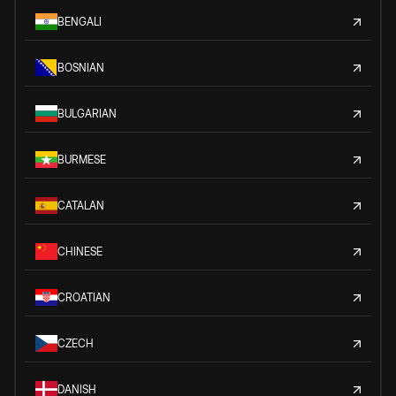
BENGALI
BOSNIAN
BULGARIAN
BURMESE
CATALAN
CHINESE
CROATIAN
CZECH
DANISH