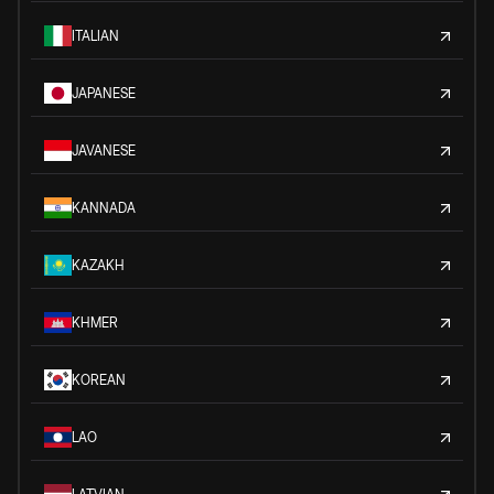
ITALIAN
JAPANESE
JAVANESE
KANNADA
KAZAKH
KHMER
KOREAN
LAO