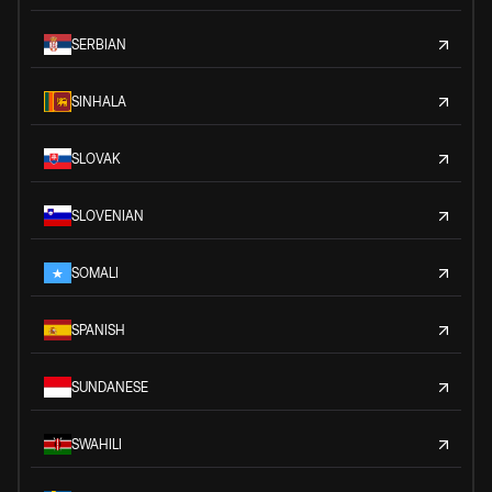
SERBIAN
SINHALA
SLOVAK
SLOVENIAN
SOMALI
SPANISH
SUNDANESE
SWAHILI