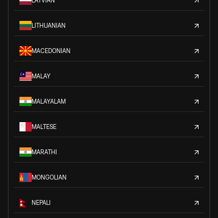
LATVIAN
LITHUANIAN
MACEDONIAN
MALAY
MALAYALAM
MALTESE
MARATHI
MONGOLIAN
NEPALI