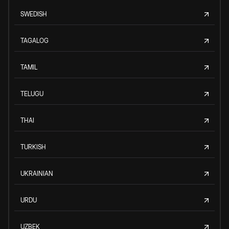
SWEDISH
TAGALOG
TAMIL
TELUGU
THAI
TURKISH
UKRAINIAN
URDU
UZBEK