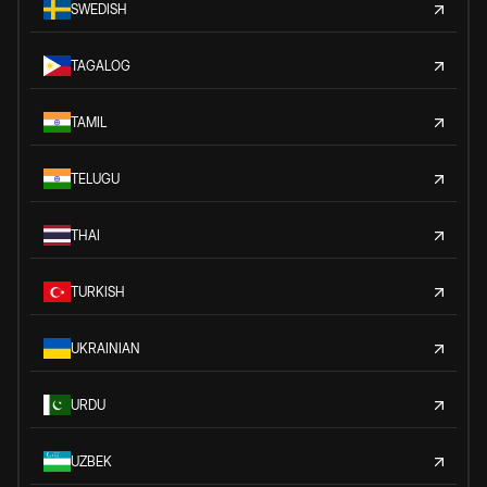
SWEDISH
TAGALOG
TAMIL
TELUGU
THAI
TURKISH
UKRAINIAN
URDU
UZBEK