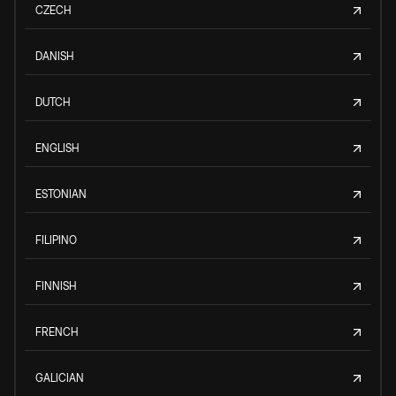
CZECH
DANISH
DUTCH
ENGLISH
ESTONIAN
FILIPINO
FINNISH
FRENCH
GALICIAN