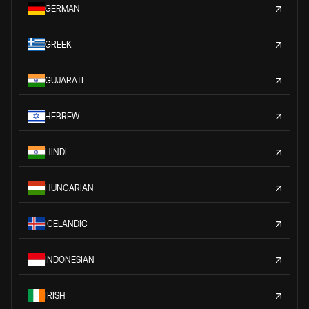
GERMAN
GREEK
GUJARATI
HEBREW
HINDI
HUNGARIAN
ICELANDIC
INDONESIAN
IRISH