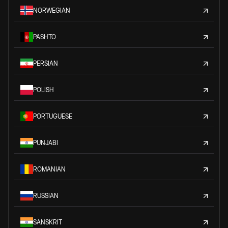
NORWEGIAN
PASHTO
PERSIAN
POLISH
PORTUGUESE
PUNJABI
ROMANIAN
RUSSIAN
SANSKRIT