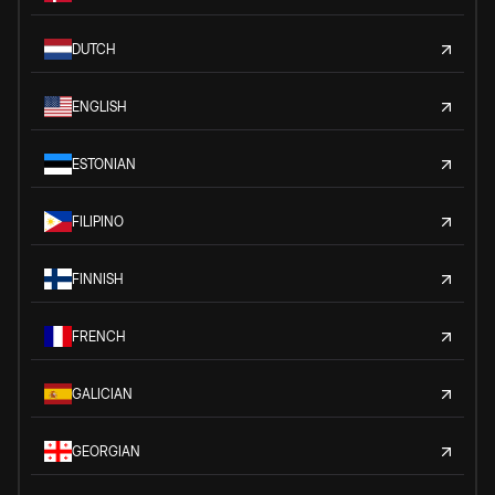
DUTCH
ENGLISH
ESTONIAN
FILIPINO
FINNISH
FRENCH
GALICIAN
GEORGIAN