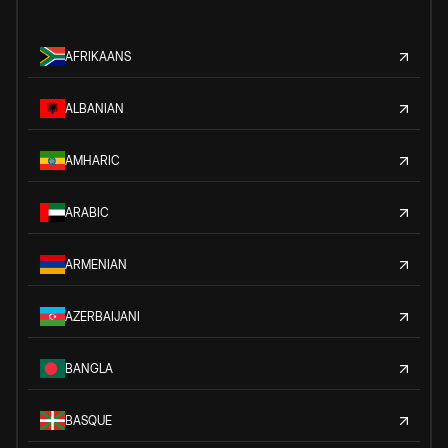
AFRIKAANS
ALBANIAN
AMHARIC
ARABIC
ARMENIAN
AZERBAIJANI
BANGLA
BASQUE