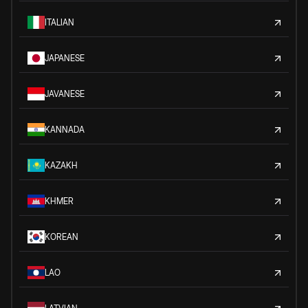
ITALIAN
JAPANESE
JAVANESE
KANNADA
KAZAKH
KHMER
KOREAN
LAO