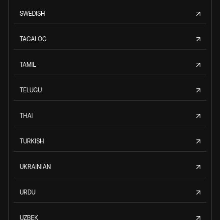
SWEDISH
TAGALOG
TAMIL
TELUGU
THAI
TURKISH
UKRAINIAN
URDU
UZBEK