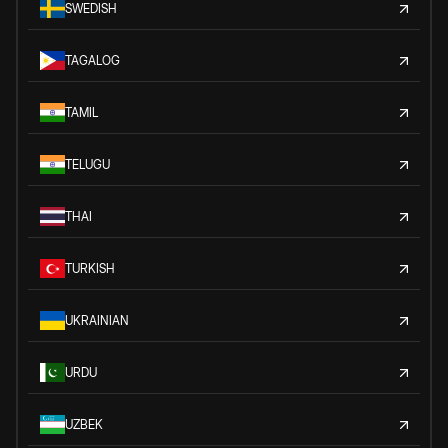
SWEDISH
TAGALOG
TAMIL
TELUGU
THAI
TURKISH
UKRAINIAN
URDU
UZBEK