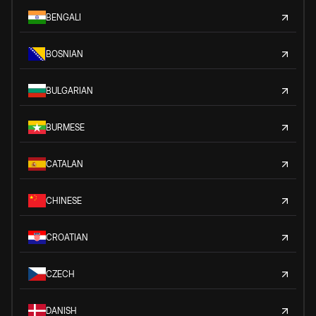
BENGALI
BOSNIAN
BULGARIAN
BURMESE
CATALAN
CHINESE
CROATIAN
CZECH
DANISH