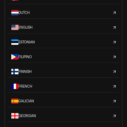
DUTCH
ENGLISH
ESTONIAN
FILIPINO
FINNISH
FRENCH
GALICIAN
GEORGIAN