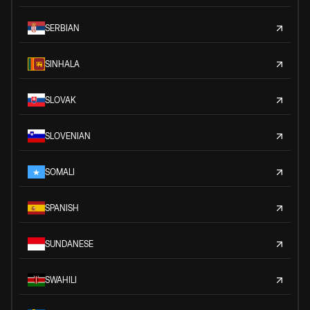
SERBIAN
SINHALA
SLOVAK
SLOVENIAN
SOMALI
SPANISH
SUNDANESE
SWAHILI