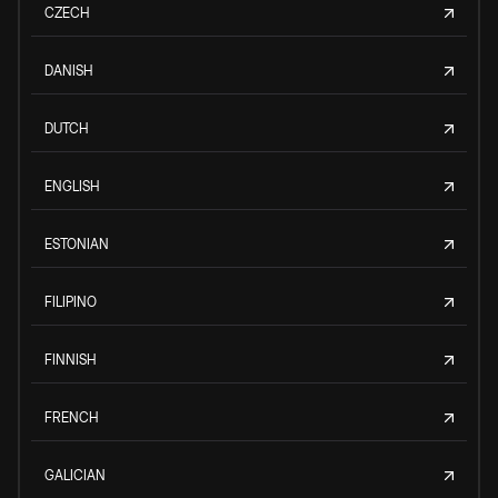
CZECH
DANISH
DUTCH
ENGLISH
ESTONIAN
FILIPINO
FINNISH
FRENCH
GALICIAN