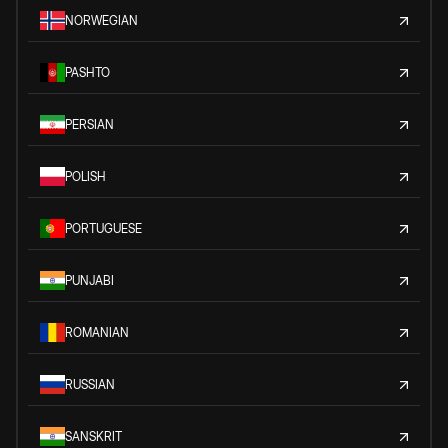
NORWEGIAN
PASHTO
PERSIAN
POLISH
PORTUGUESE
PUNJABI
ROMANIAN
RUSSIAN
SANSKRIT