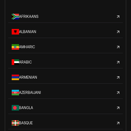
AFRIKAANS
ALBANIAN
AMHARIC
ARABIC
ARMENIAN
AZERBAIJANI
BANGLA
BASQUE