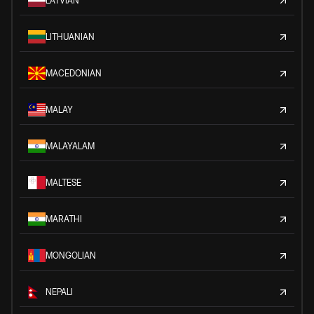
LATVIAN
LITHUANIAN
MACEDONIAN
MALAY
MALAYALAM
MALTESE
MARATHI
MONGOLIAN
NEPALI