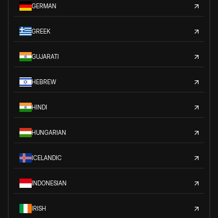
GERMAN
GREEK
GUJARATI
HEBREW
HINDI
HUNGARIAN
ICELANDIC
INDONESIAN
IRISH