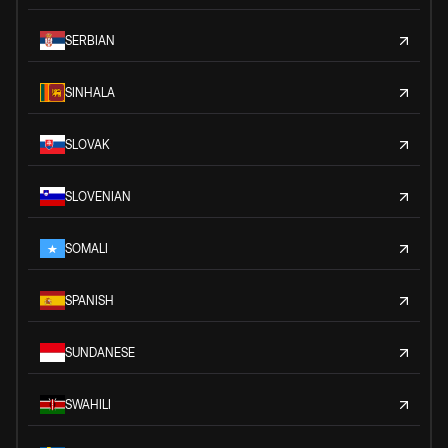
SERBIAN
SINHALA
SLOVAK
SLOVENIAN
SOMALI
SPANISH
SUNDANESE
SWAHILI