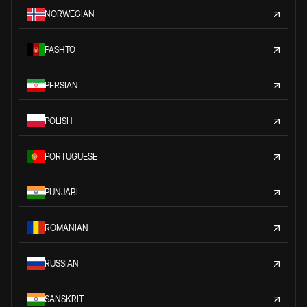
NORWEGIAN
PASHTO
PERSIAN
POLISH
PORTUGUESE
PUNJABI
ROMANIAN
RUSSIAN
SANSKRIT