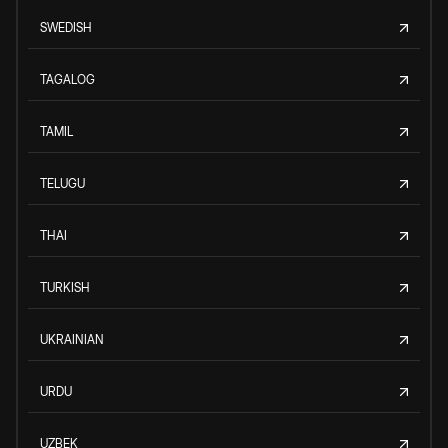
SWEDISH
TAGALOG
TAMIL
TELUGU
THAI
TURKISH
UKRAINIAN
URDU
UZBEK