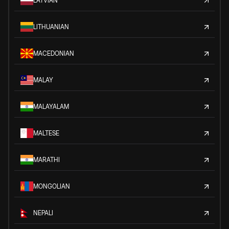
LATVIAN
LITHUANIAN
MACEDONIAN
MALAY
MALAYALAM
MALTESE
MARATHI
MONGOLIAN
NEPALI