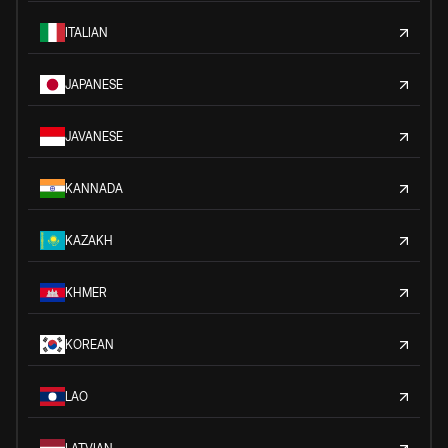
ITALIAN
JAPANESE
JAVANESE
KANNADA
KAZAKH
KHMER
KOREAN
LAO