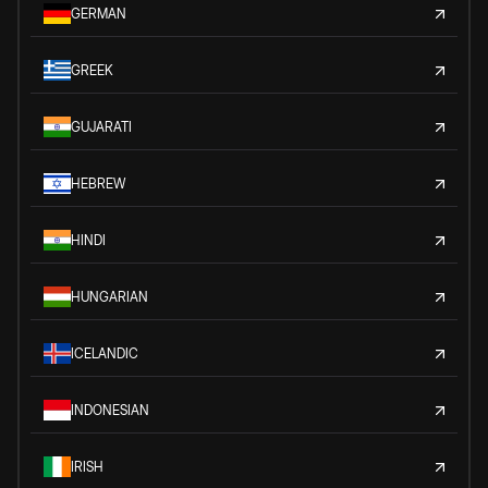
GERMAN
GREEK
GUJARATI
HEBREW
HINDI
HUNGARIAN
ICELANDIC
INDONESIAN
IRISH