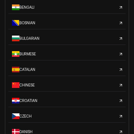
BENGALI
BOSNIAN
BULGARIAN
BURMESE
CATALAN
CHINESE
CROATIAN
CZECH
DANISH