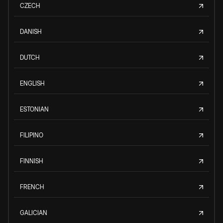
CZECH
DANISH
DUTCH
ENGLISH
ESTONIAN
FILIPINO
FINNISH
FRENCH
GALICIAN