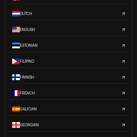
DUTCH
ENGLISH
ESTONIAN
FILIPINO
FINNISH
FRENCH
GALICIAN
GEORGIAN