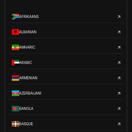
AFRIKAANS
ALBANIAN
AMHARIC
ARABIC
ARMENIAN
AZERBAIJANI
BANGLA
BASQUE