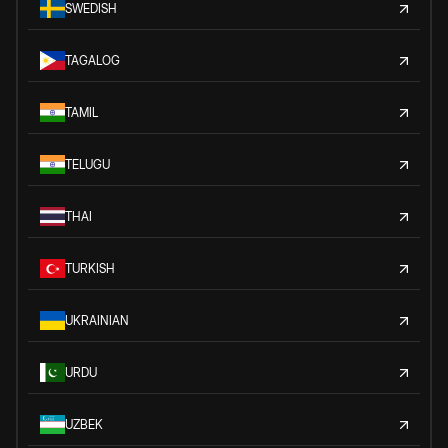
SWEDISH
TAGALOG
TAMIL
TELUGU
THAI
TURKISH
UKRAINIAN
URDU
UZBEK