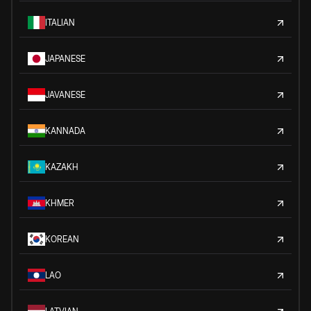
ITALIAN
JAPANESE
JAVANESE
KANNADA
KAZAKH
KHMER
KOREAN
LAO