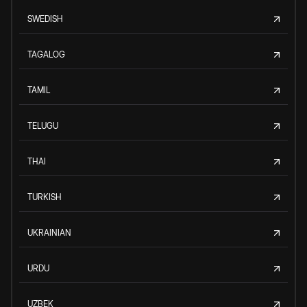
SWEDISH
TAGALOG
TAMIL
TELUGU
THAI
TURKISH
UKRAINIAN
URDU
UZBEK