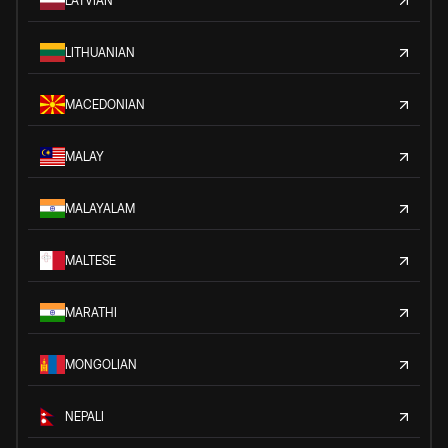
LATVIAN
LITHUANIAN
MACEDONIAN
MALAY
MALAYALAM
MALTESE
MARATHI
MONGOLIAN
NEPALI