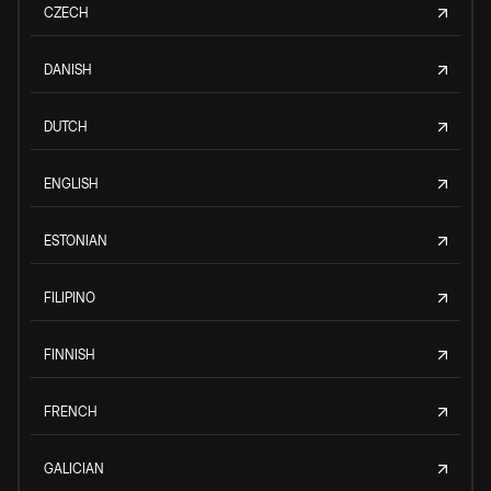
CZECH
DANISH
DUTCH
ENGLISH
ESTONIAN
FILIPINO
FINNISH
FRENCH
GALICIAN