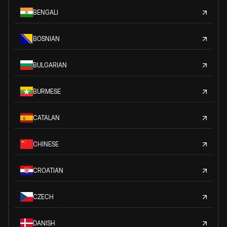
BENGALI
BOSNIAN
BULGARIAN
BURMESE
CATALAN
CHINESE
CROATIAN
CZECH
DANISH