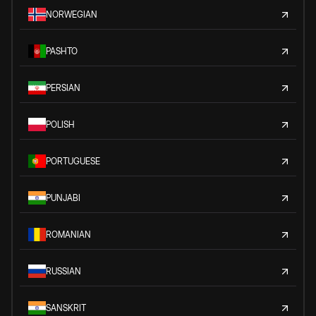
NORWEGIAN
PASHTO
PERSIAN
POLISH
PORTUGUESE
PUNJABI
ROMANIAN
RUSSIAN
SANSKRIT