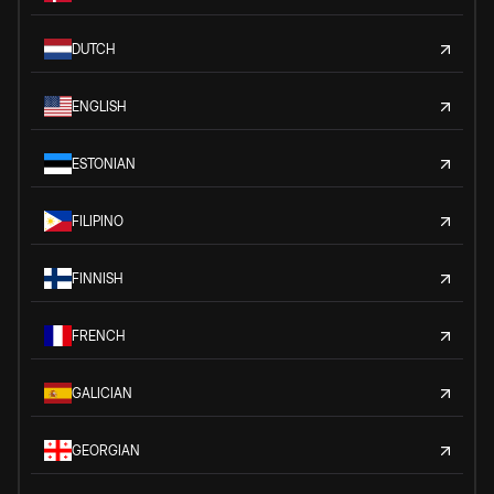
DUTCH
ENGLISH
ESTONIAN
FILIPINO
FINNISH
FRENCH
GALICIAN
GEORGIAN