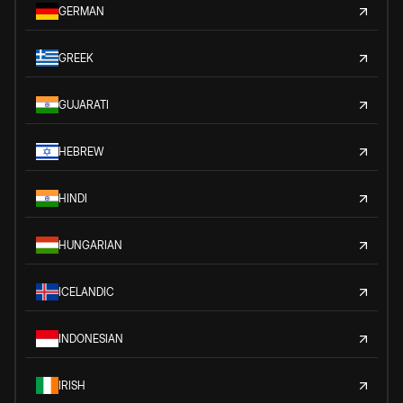
GERMAN
GREEK
GUJARATI
HEBREW
HINDI
HUNGARIAN
ICELANDIC
INDONESIAN
IRISH