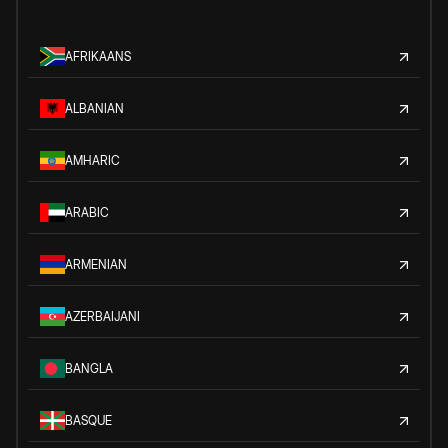
AFRIKAANS
ALBANIAN
AMHARIC
ARABIC
ARMENIAN
AZERBAIJANI
BANGLA
BASQUE