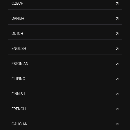
CZECH
DANISH
DUTCH
ENGLISH
ESTONIAN
FILIPINO
FINNISH
FRENCH
GALICIAN