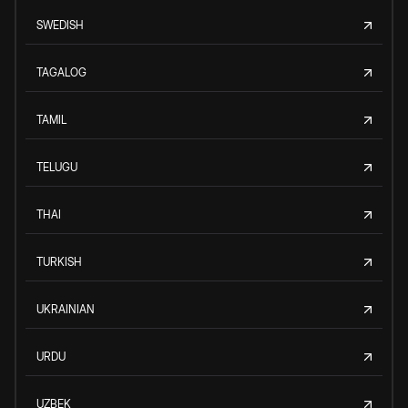
SWEDISH
TAGALOG
TAMIL
TELUGU
THAI
TURKISH
UKRAINIAN
URDU
UZBEK