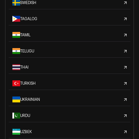
SWEDISH
TAGALOG
TAMIL
TELUGU
THAI
TURKISH
UKRAINIAN
URDU
UZBEK