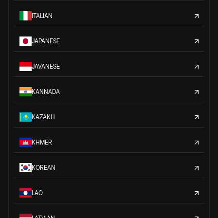
ITALIAN
JAPANESE
JAVANESE
KANNADA
KAZAKH
KHMER
KOREAN
LAO