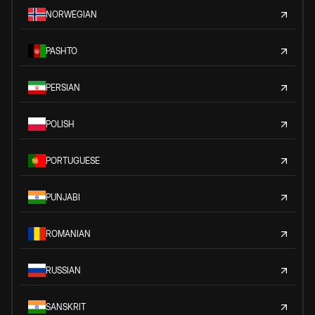
NORWEGIAN
PASHTO
PERSIAN
POLISH
PORTUGUESE
PUNJABI
ROMANIAN
RUSSIAN
SANSKRIT