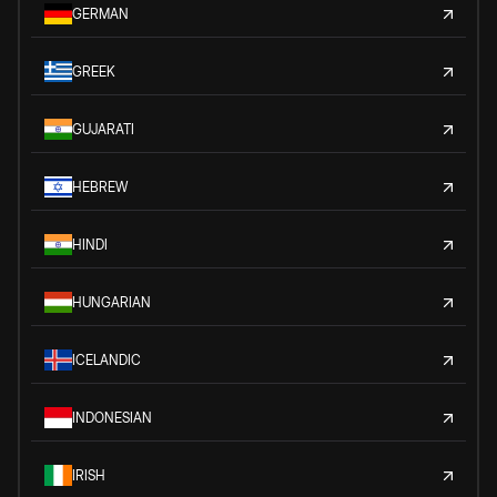
GERMAN
GREEK
GUJARATI
HEBREW
HINDI
HUNGARIAN
ICELANDIC
INDONESIAN
IRISH