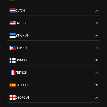
DUTCH
ENGLISH
ESTONIAN
FILIPINO
FINNISH
FRENCH
GALICIAN
GEORGIAN