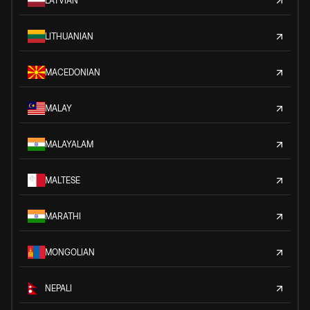
LATVIAN
LITHUANIAN
MACEDONIAN
MALAY
MALAYALAM
MALTESE
MARATHI
MONGOLIAN
NEPALI