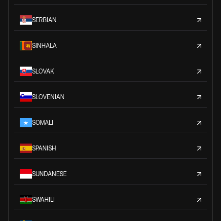
SERBIAN
SINHALA
SLOVAK
SLOVENIAN
SOMALI
SPANISH
SUNDANESE
SWAHILI