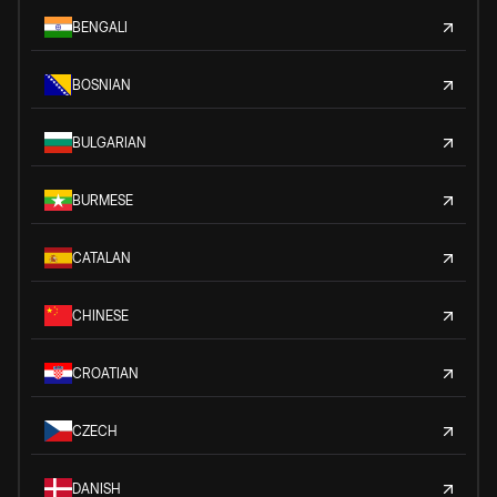
BENGALI
BOSNIAN
BULGARIAN
BURMESE
CATALAN
CHINESE
CROATIAN
CZECH
DANISH