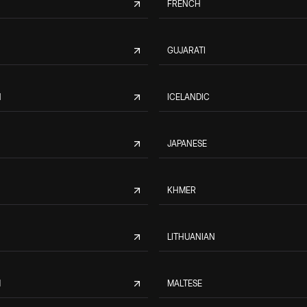
FRENCH
GUJARATI
N
ICELANDIC
JAPANESE
KHMER
LITHUANIAN
M
MALTESE