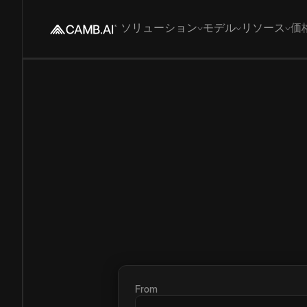
ソリューション
モデル
リソース
価
From