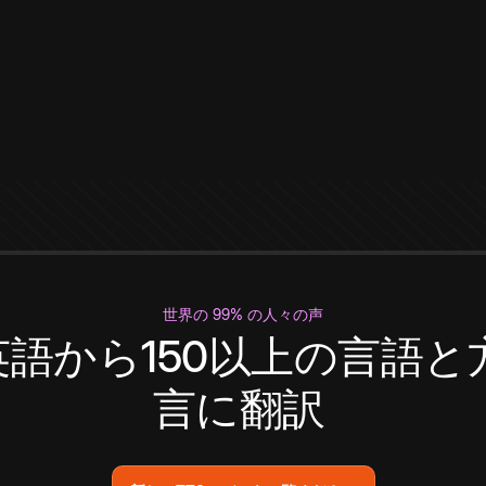
世界の 99% の人々の声
英語から150以上の言語と
言に翻訳