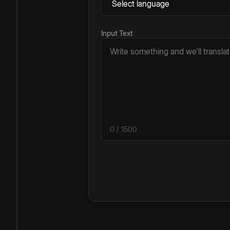
Input Text
0
/ 1500