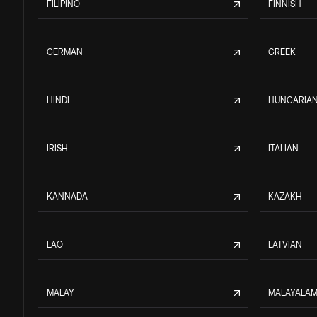
FILIPINO
FINNISH
GERMAN
GREEK
HINDI
HUNGARIA
IRISH
ITALIAN
KANNADA
KAZAKH
LAO
LATVIAN
MALAY
MALAYALA