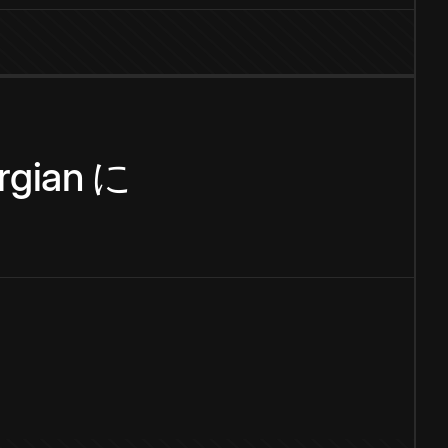
rgian
に