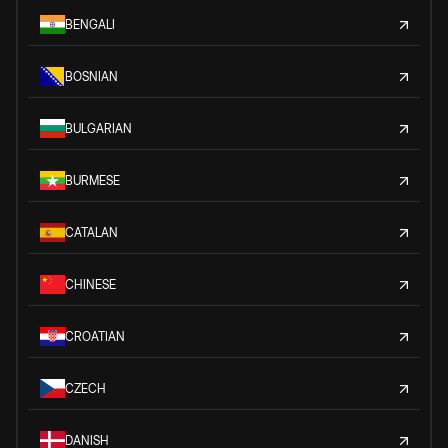
BENGALI
BOSNIAN
BULGARIAN
BURMESE
CATALAN
CHINESE
CROATIAN
CZECH
DANISH