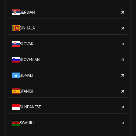
SERBIAN
SINHALA
SLOVAK
SLOVENIAN
SOMALI
SPANISH
SUNDANESE
SWAHILI