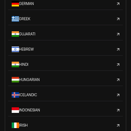
GERMAN
GREEK
GUJARATI
HEBREW
HINDI
HUNGARIAN
ICELANDIC
INDONESIAN
IRISH