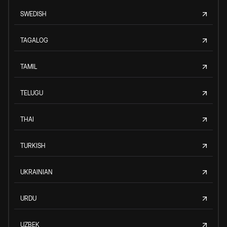
SWEDISH
TAGALOG
TAMIL
TELUGU
THAI
TURKISH
UKRAINIAN
URDU
UZBEK