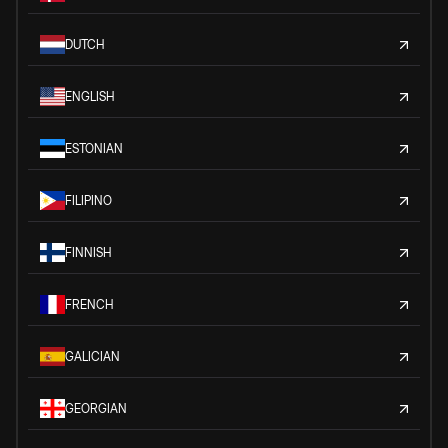
DUTCH
ENGLISH
ESTONIAN
FILIPINO
FINNISH
FRENCH
GALICIAN
GEORGIAN