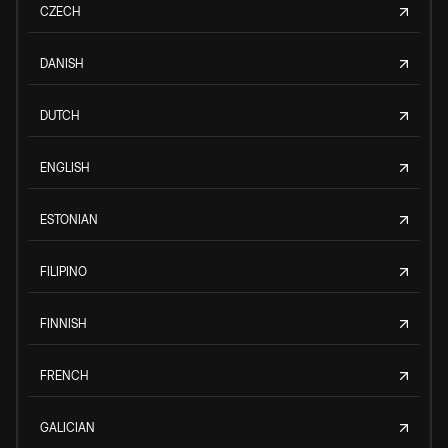
CZECH
DANISH
DUTCH
ENGLISH
ESTONIAN
FILIPINO
FINNISH
FRENCH
GALICIAN