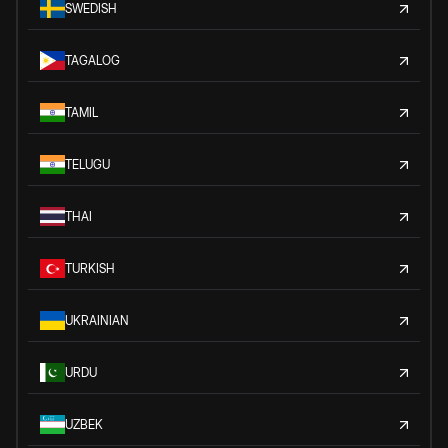
SWEDISH
TAGALOG
TAMIL
TELUGU
THAI
TURKISH
UKRAINIAN
URDU
UZBEK