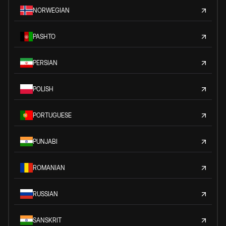
NORWEGIAN
PASHTO
PERSIAN
POLISH
PORTUGUESE
PUNJABI
ROMANIAN
RUSSIAN
SANSKRIT