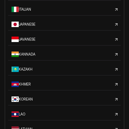
ITALIAN
JAPANESE
JAVANESE
KANNADA
KAZAKH
KHMER
KOREAN
LAO