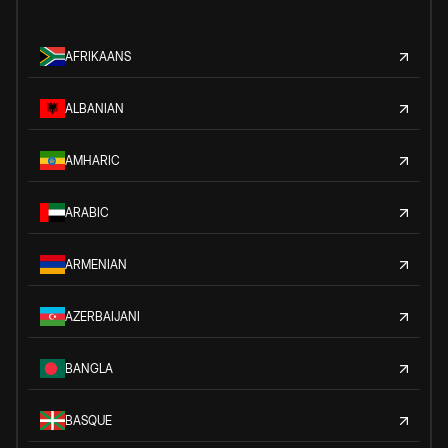
AFRIKAANS
ALBANIAN
AMHARIC
ARABIC
ARMENIAN
AZERBAIJANI
BANGLA
BASQUE