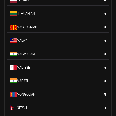
LATVIAN
LITHUANIAN
MACEDONIAN
MALAY
MALAYALAM
MALTESE
MARATHI
MONGOLIAN
NEPALI