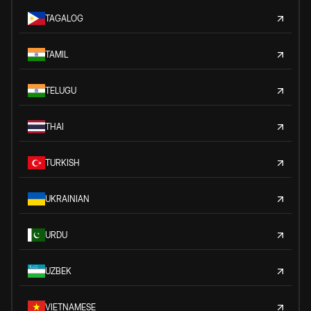
TAGALOG
TAMIL
TELUGU
THAI
TURKISH
UKRAINIAN
URDU
UZBEK
VIETNAMESE