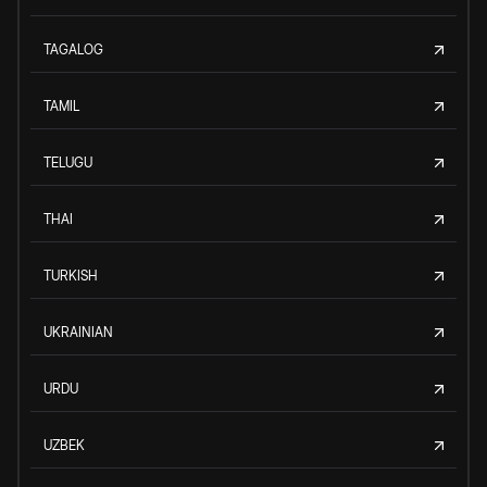
TAGALOG
TAMIL
TELUGU
THAI
TURKISH
UKRAINIAN
URDU
UZBEK