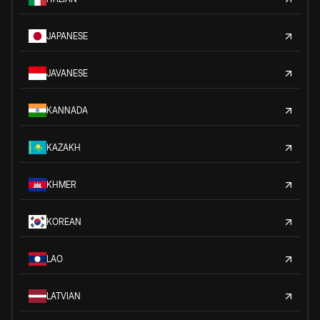
JAPANESE
JAVANESE
KANNADA
KAZAKH
KHMER
KOREAN
LAO
LATVIAN