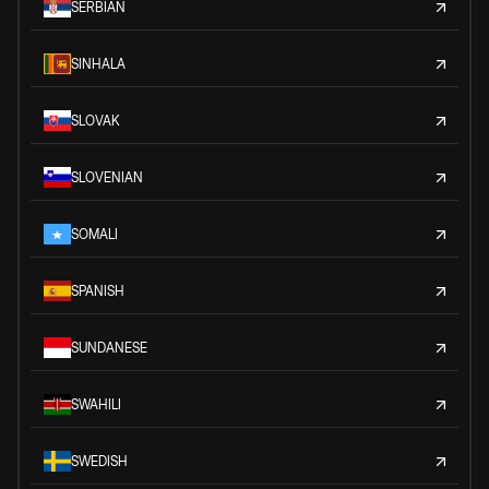
SERBIAN
SINHALA
SLOVAK
SLOVENIAN
SOMALI
SPANISH
SUNDANESE
SWAHILI
SWEDISH