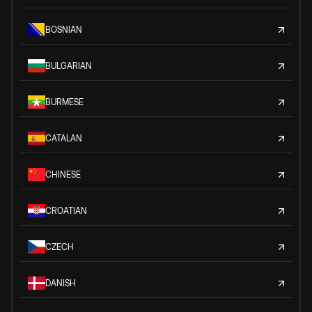
BOSNIAN
BULGARIAN
BURMESE
CATALAN
CHINESE
CROATIAN
CZECH
DANISH