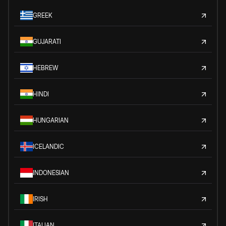
GREEK
GUJARATI
HEBREW
HINDI
HUNGARIAN
ICELANDIC
INDONESIAN
IRISH
ITALIAN