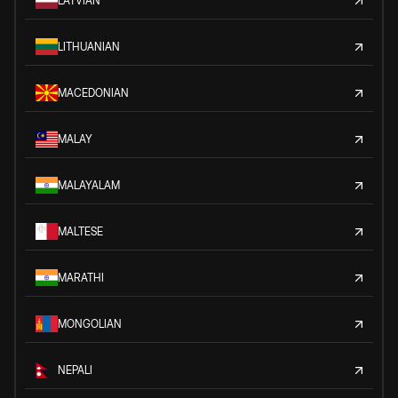
LATVIAN
LITHUANIAN
MACEDONIAN
MALAY
MALAYALAM
MALTESE
MARATHI
MONGOLIAN
NEPALI