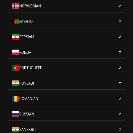
NORWEGIAN
PASHTO
PERSIAN
POLISH
PORTUGUESE
PUNJABI
ROMANIAN
RUSSIAN
SANSKRIT