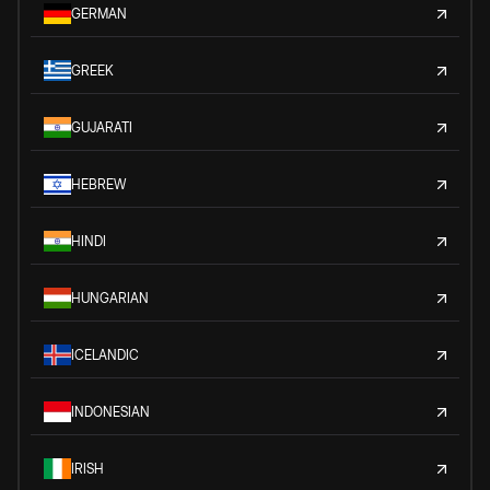
GERMAN
GREEK
GUJARATI
HEBREW
HINDI
HUNGARIAN
ICELANDIC
INDONESIAN
IRISH