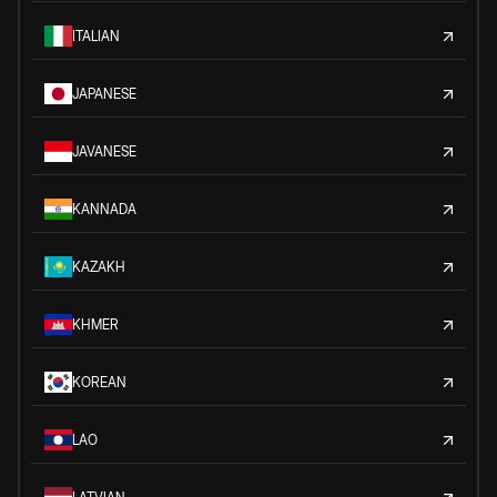
ITALIAN
JAPANESE
JAVANESE
KANNADA
KAZAKH
KHMER
KOREAN
LAO