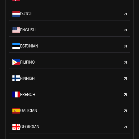
DUTCH
ENGLISH
ESTONIAN
FILIPINO
FINNISH
FRENCH
GALICIAN
GEORGIAN