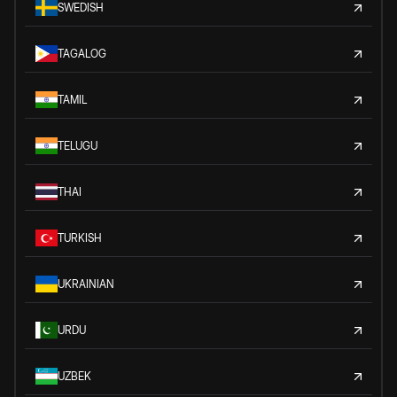
SWEDISH
TAGALOG
TAMIL
TELUGU
THAI
TURKISH
UKRAINIAN
URDU
UZBEK