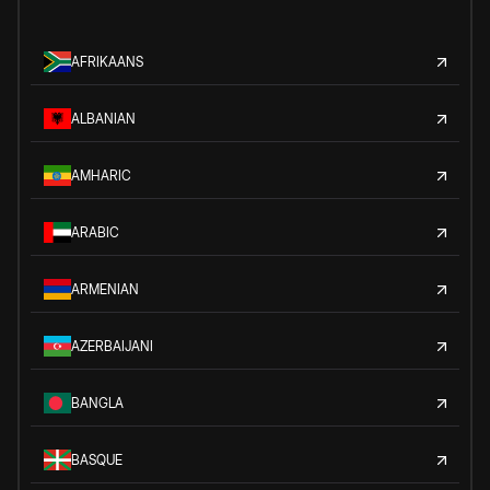
AFRIKAANS
ALBANIAN
AMHARIC
ARABIC
ARMENIAN
AZERBAIJANI
BANGLA
BASQUE