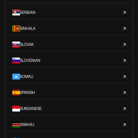
SERBIAN
SINHALA
SLOVAK
SLOVENIAN
SOMALI
SPANISH
SUNDANESE
SWAHILI