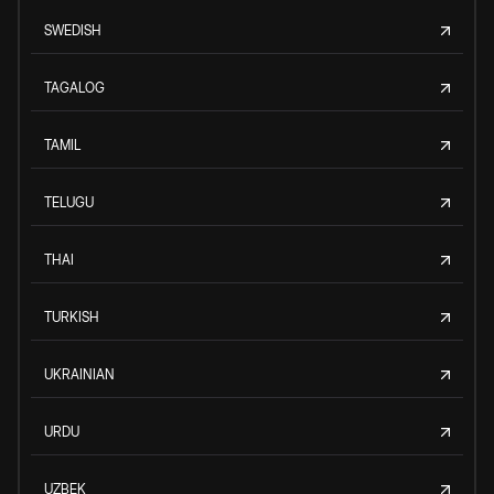
SWEDISH
TAGALOG
TAMIL
TELUGU
THAI
TURKISH
UKRAINIAN
URDU
UZBEK