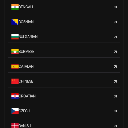
BENGALI
BOSNIAN
BULGARIAN
BURMESE
CATALAN
CHINESE
CROATIAN
CZECH
DANISH