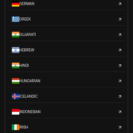
GERMAN
GREEK
GUJARATI
HEBREW
HINDI
HUNGARIAN
ICELANDIC
INDONESIAN
IRISH