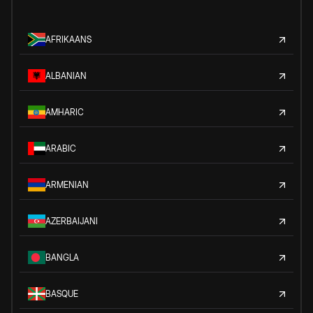
AFRIKAANS
ALBANIAN
AMHARIC
ARABIC
ARMENIAN
AZERBAIJANI
BANGLA
BASQUE