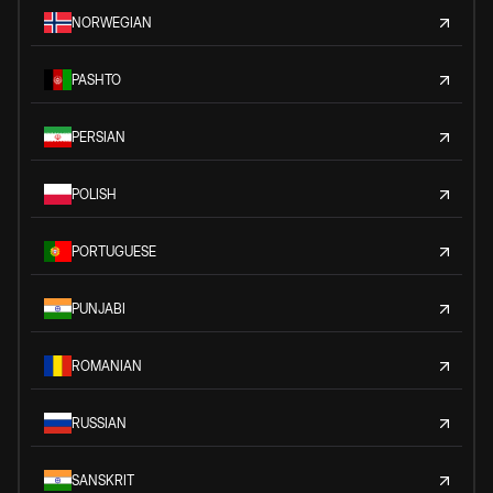
NORWEGIAN
PASHTO
PERSIAN
POLISH
PORTUGUESE
PUNJABI
ROMANIAN
RUSSIAN
SANSKRIT