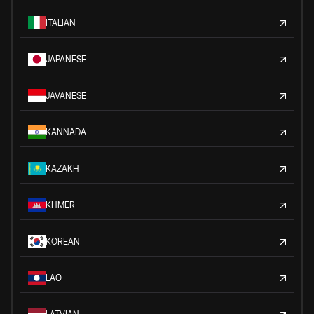
ITALIAN
JAPANESE
JAVANESE
KANNADA
KAZAKH
KHMER
KOREAN
LAO