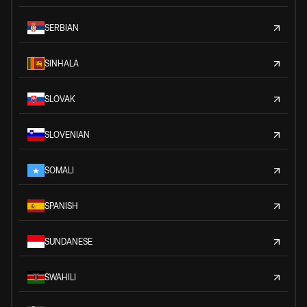
SERBIAN
SINHALA
SLOVAK
SLOVENIAN
SOMALI
SPANISH
SUNDANESE
SWAHILI