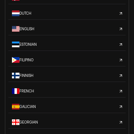
DUTCH
ENGLISH
ESTONIAN
FILIPINO
FINNISH
FRENCH
GALICIAN
GEORGIAN