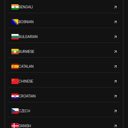
BENGALI
BOSNIAN
BULGARIAN
BURMESE
CATALAN
CHINESE
CROATIAN
CZECH
DANISH