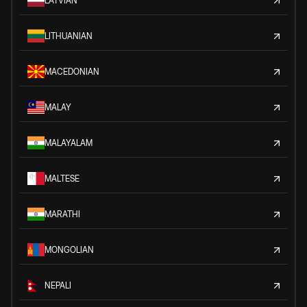
LATVIAN
LITHUANIAN
MACEDONIAN
MALAY
MALAYALAM
MALTESE
MARATHI
MONGOLIAN
NEPALI