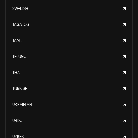
SWEDISH
TAGALOG
TAMIL
TELUGU
THAI
TURKISH
UKRAINIAN
URDU
UZBEK