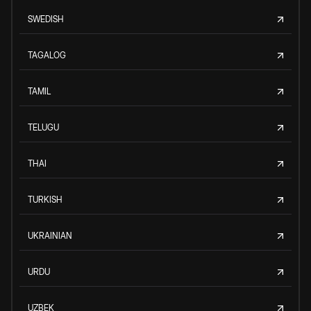
SWEDISH
TAGALOG
TAMIL
TELUGU
THAI
TURKISH
UKRAINIAN
URDU
UZBEK