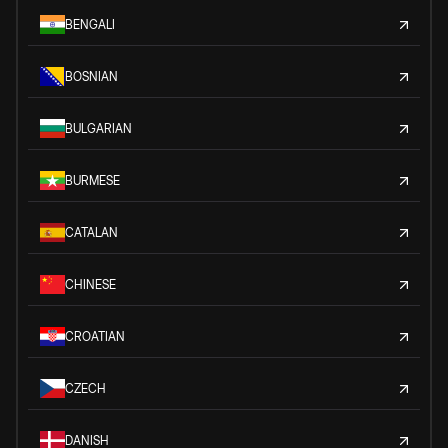
BENGALI
BOSNIAN
BULGARIAN
BURMESE
CATALAN
CHINESE
CROATIAN
CZECH
DANISH