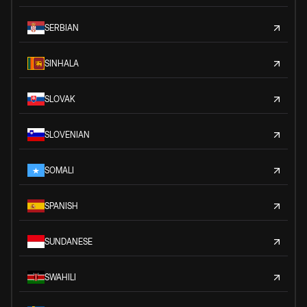
SERBIAN
SINHALA
SLOVAK
SLOVENIAN
SOMALI
SPANISH
SUNDANESE
SWAHILI