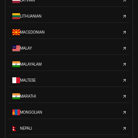
LATVIAN
LITHUANIAN
MACEDONIAN
MALAY
MALAYALAM
MALTESE
MARATHI
MONGOLIAN
NEPALI