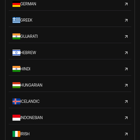
GERMAN
GREEK
GUJARATI
HEBREW
HINDI
HUNGARIAN
ICELANDIC
INDONESIAN
IRISH