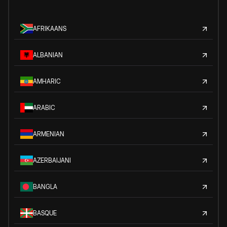
AFRIKAANS
ALBANIAN
AMHARIC
ARABIC
ARMENIAN
AZERBAIJANI
BANGLA
BASQUE