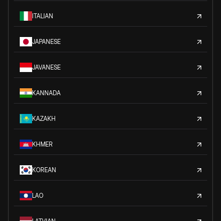
ITALIAN
JAPANESE
JAVANESE
KANNADA
KAZAKH
KHMER
KOREAN
LAO