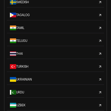
SWEDISH
TAGALOG
TAMIL
TELUGU
THAI
TURKISH
UKRAINIAN
URDU
UZBEK