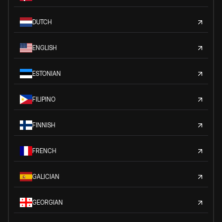
DUTCH
ENGLISH
ESTONIAN
FILIPINO
FINNISH
FRENCH
GALICIAN
GEORGIAN