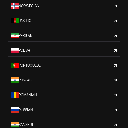
NORWEGIAN
PASHTO
PERSIAN
POLISH
PORTUGUESE
PUNJABI
ROMANIAN
RUSSIAN
SANSKRIT