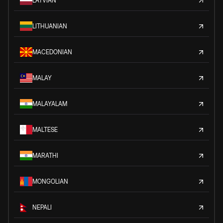
LATVIAN
LITHUANIAN
MACEDONIAN
MALAY
MALAYALAM
MALTESE
MARATHI
MONGOLIAN
NEPALI