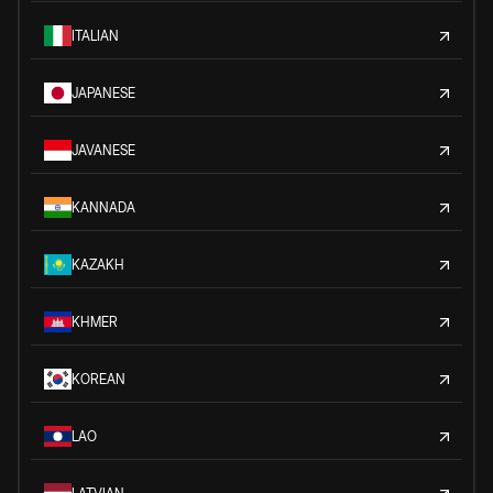
ITALIAN
JAPANESE
JAVANESE
KANNADA
KAZAKH
KHMER
KOREAN
LAO