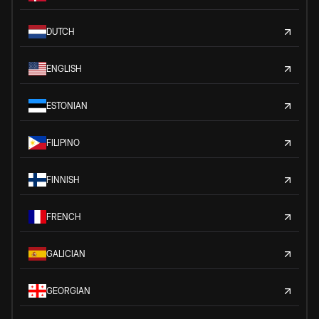
DUTCH
ENGLISH
ESTONIAN
FILIPINO
FINNISH
FRENCH
GALICIAN
GEORGIAN