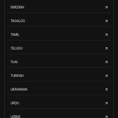
SWEDISH
TAGALOG
TAMIL
TELUGU
THAI
TURKISH
UKRAINIAN
URDU
UZBEK