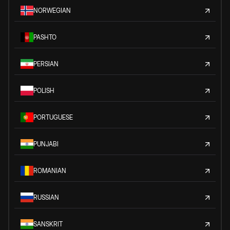
NORWEGIAN
PASHTO
PERSIAN
POLISH
PORTUGUESE
PUNJABI
ROMANIAN
RUSSIAN
SANSKRIT