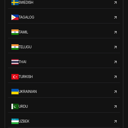
SWEDISH
TAGALOG
TAMIL
TELUGU
THAI
TURKISH
UKRAINIAN
URDU
UZBEK