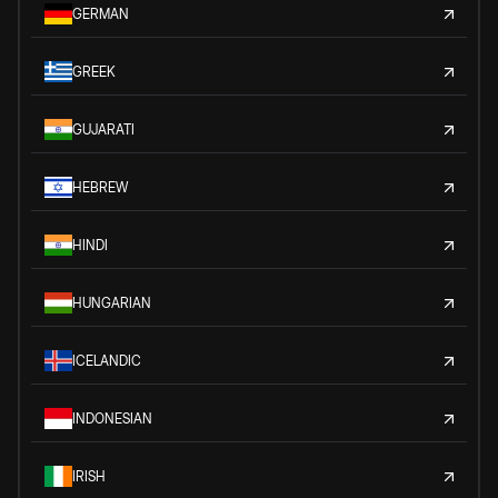
GERMAN
GREEK
GUJARATI
HEBREW
HINDI
HUNGARIAN
ICELANDIC
INDONESIAN
IRISH