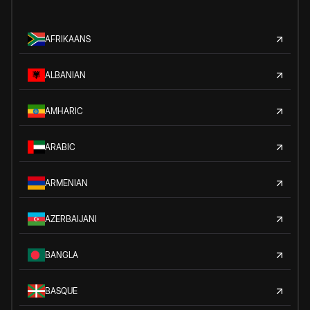
AFRIKAANS
ALBANIAN
AMHARIC
ARABIC
ARMENIAN
AZERBAIJANI
BANGLA
BASQUE