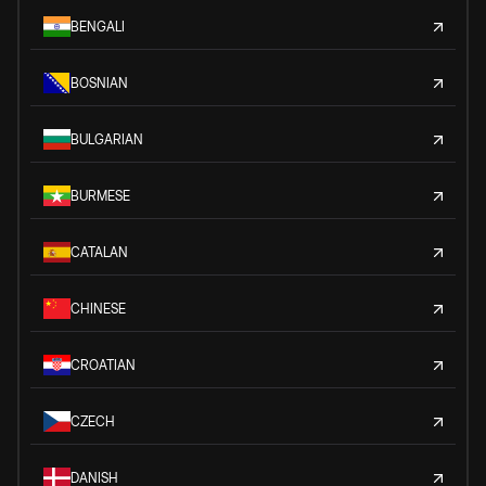
BENGALI
BOSNIAN
BULGARIAN
BURMESE
CATALAN
CHINESE
CROATIAN
CZECH
DANISH