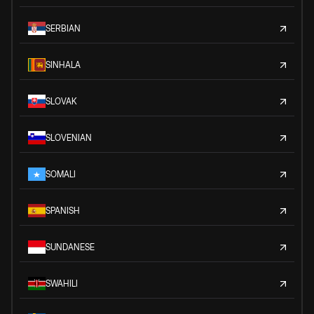
SERBIAN
SINHALA
SLOVAK
SLOVENIAN
SOMALI
SPANISH
SUNDANESE
SWAHILI