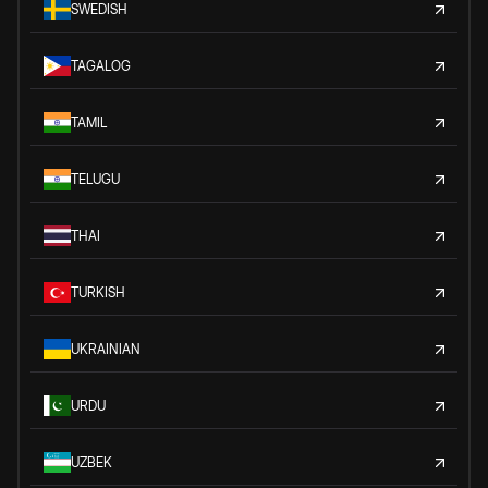
SWEDISH
TAGALOG
TAMIL
TELUGU
THAI
TURKISH
UKRAINIAN
URDU
UZBEK