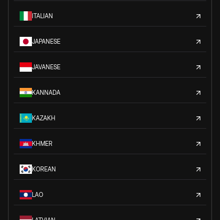
ITALIAN
JAPANESE
JAVANESE
KANNADA
KAZAKH
KHMER
KOREAN
LAO