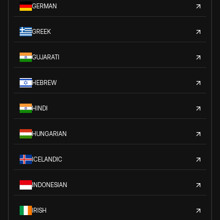
GERMAN
GREEK
GUJARATI
HEBREW
HINDI
HUNGARIAN
ICELANDIC
INDONESIAN
IRISH