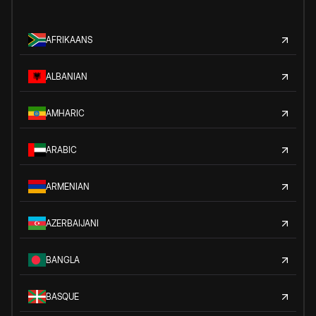
AFRIKAANS
ALBANIAN
AMHARIC
ARABIC
ARMENIAN
AZERBAIJANI
BANGLA
BASQUE