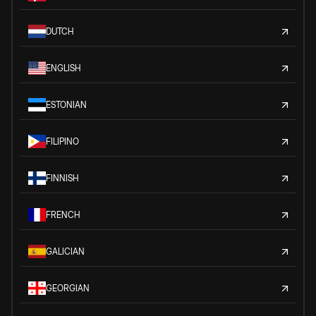
DUTCH
ENGLISH
ESTONIAN
FILIPINO
FINNISH
FRENCH
GALICIAN
GEORGIAN