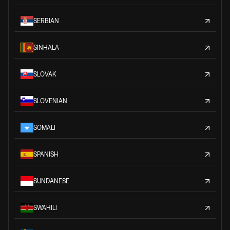
SERBIAN
SINHALA
SLOVAK
SLOVENIAN
SOMALI
SPANISH
SUNDANESE
SWAHILI