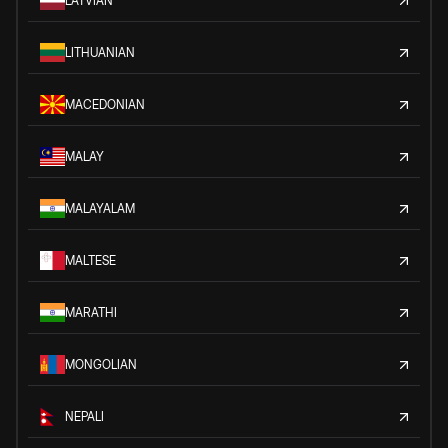
LATVIAN
LITHUANIAN
MACEDONIAN
MALAY
MALAYALAM
MALTESE
MARATHI
MONGOLIAN
NEPALI