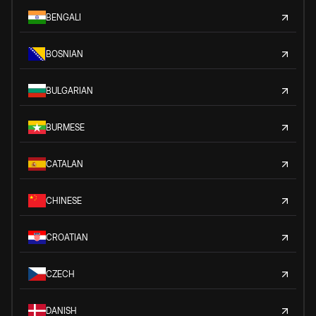
BENGALI
BOSNIAN
BULGARIAN
BURMESE
CATALAN
CHINESE
CROATIAN
CZECH
DANISH