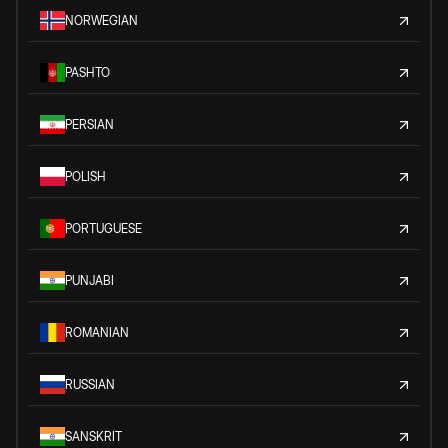
NORWEGIAN
PASHTO
PERSIAN
POLISH
PORTUGUESE
PUNJABI
ROMANIAN
RUSSIAN
SANSKRIT