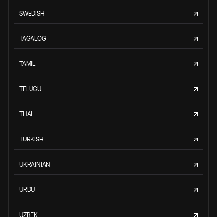
SWEDISH
TAGALOG
TAMIL
TELUGU
THAI
TURKISH
UKRAINIAN
URDU
UZBEK