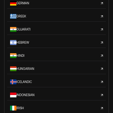
GERMAN
GREEK
GUJARATI
HEBREW
HINDI
HUNGARIAN
ICELANDIC
INDONESIAN
IRISH