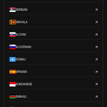
SERBIAN
SINHALA
SLOVAK
SLOVENIAN
SOMALI
SPANISH
SUNDANESE
SWAHILI