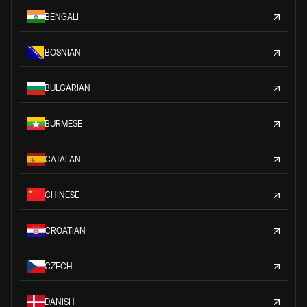
BENGALI
BOSNIAN
BULGARIAN
BURMESE
CATALAN
CHINESE
CROATIAN
CZECH
DANISH