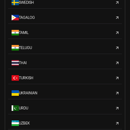
SWEDISH
TAGALOG
TAMIL
TELUGU
THAI
TURKISH
UKRAINIAN
URDU
UZBEK