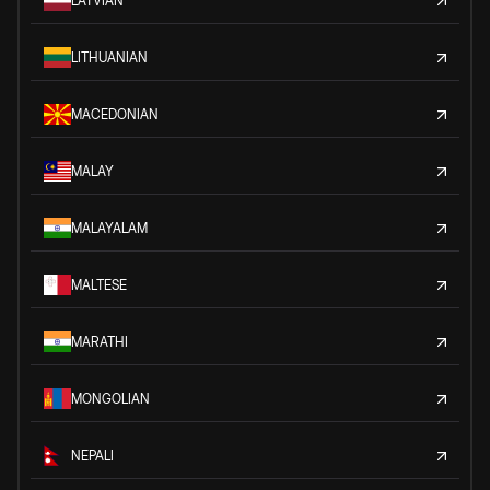
LATVIAN
LITHUANIAN
MACEDONIAN
MALAY
MALAYALAM
MALTESE
MARATHI
MONGOLIAN
NEPALI