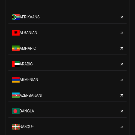
AFRIKAANS
ALBANIAN
AMHARIC
ARABIC
ARMENIAN
AZERBAIJANI
BANGLA
BASQUE