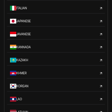
ITALIAN
JAPANESE
JAVANESE
KANNADA
KAZAKH
KHMER
KOREAN
LAO