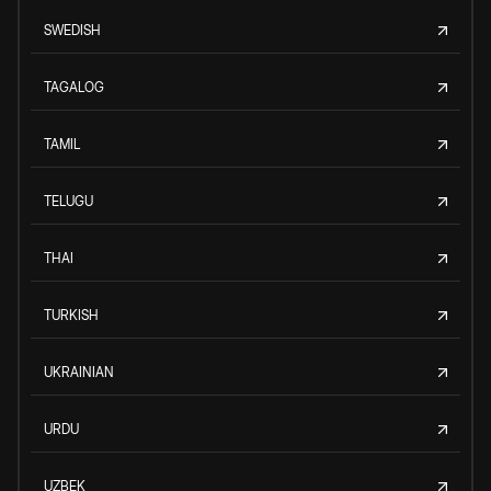
SWEDISH
TAGALOG
TAMIL
TELUGU
THAI
TURKISH
UKRAINIAN
URDU
UZBEK