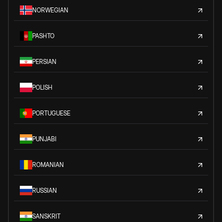
NORWEGIAN
PASHTO
PERSIAN
POLISH
PORTUGUESE
PUNJABI
ROMANIAN
RUSSIAN
SANSKRIT