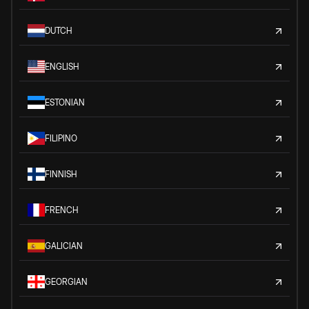
DUTCH
ENGLISH
ESTONIAN
FILIPINO
FINNISH
FRENCH
GALICIAN
GEORGIAN