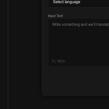
Input Text
0
/ 1500