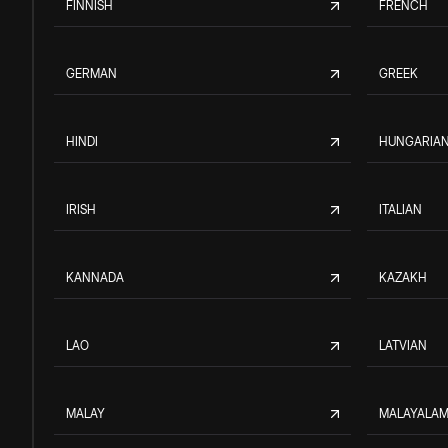
FINNISH
FRENCH
GERMAN
GREEK
HINDI
HUNGARIA
IRISH
ITALIAN
KANNADA
KAZAKH
LAO
LATVIAN
MALAY
MALAYALA