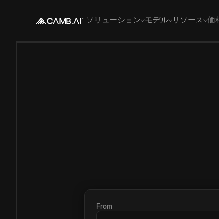
ソリューション
モデル
リソース
価
From