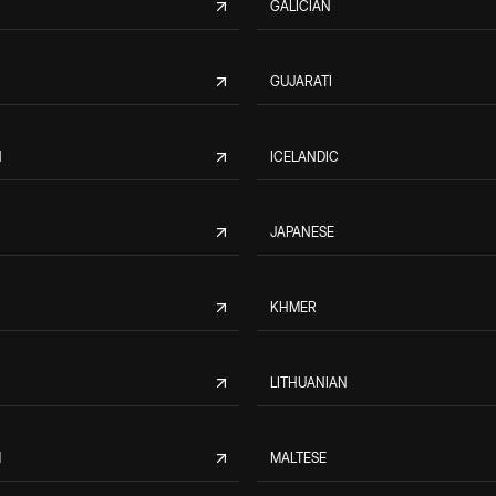
GALICIAN
GUJARATI
N
ICELANDIC
JAPANESE
KHMER
LITHUANIAN
M
MALTESE