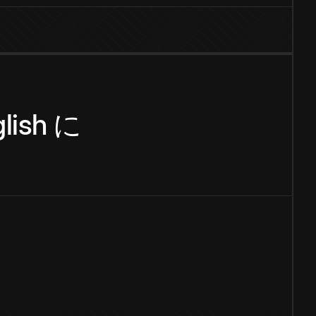
lish
に