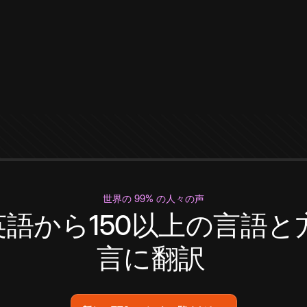
世界の 99% の人々の声
英語から150以上の言語と
言に翻訳