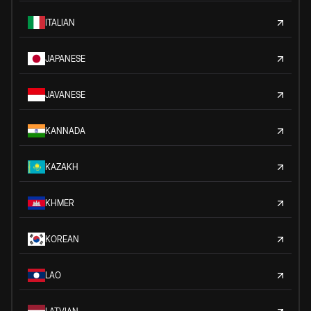
ITALIAN
JAPANESE
JAVANESE
KANNADA
KAZAKH
KHMER
KOREAN
LAO