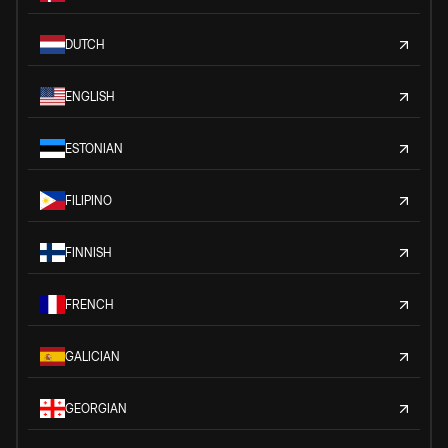
DUTCH
ENGLISH
ESTONIAN
FILIPINO
FINNISH
FRENCH
GALICIAN
GEORGIAN