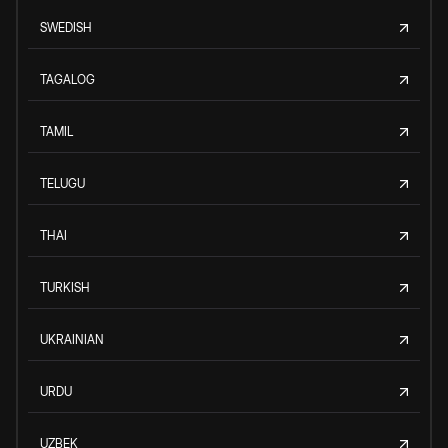
SWEDISH
TAGALOG
TAMIL
TELUGU
THAI
TURKISH
UKRAINIAN
URDU
UZBEK