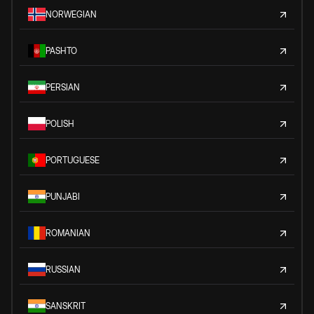
NORWEGIAN
PASHTO
PERSIAN
POLISH
PORTUGUESE
PUNJABI
ROMANIAN
RUSSIAN
SANSKRIT