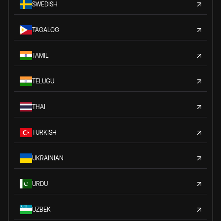
SWEDISH
TAGALOG
TAMIL
TELUGU
THAI
TURKISH
UKRAINIAN
URDU
UZBEK