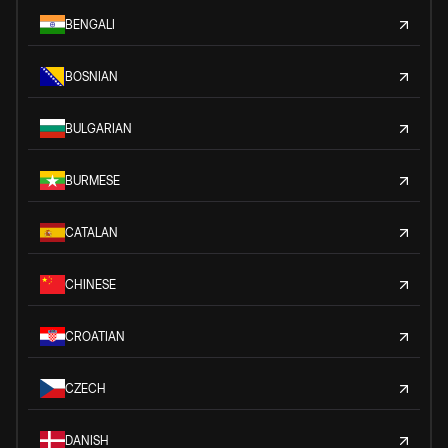
BENGALI
BOSNIAN
BULGARIAN
BURMESE
CATALAN
CHINESE
CROATIAN
CZECH
DANISH