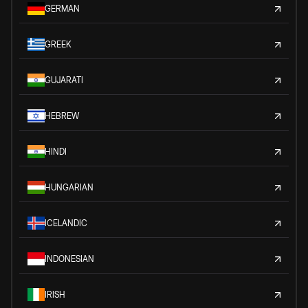
GERMAN
GREEK
GUJARATI
HEBREW
HINDI
HUNGARIAN
ICELANDIC
INDONESIAN
IRISH