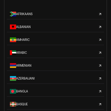
AFRIKAANS
ALBANIAN
AMHARIC
ARABIC
ARMENIAN
AZERBAIJANI
BANGLA
BASQUE