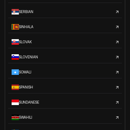
SERBIAN
SINHALA
SLOVAK
SLOVENIAN
SOMALI
SPANISH
SUNDANESE
SWAHILI