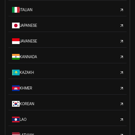
ITALIAN
JAPANESE
JAVANESE
KANNADA
KAZAKH
KHMER
KOREAN
LAO