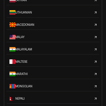
LATVIAN
LITHUANIAN
MACEDONIAN
MALAY
MALAYALAM
MALTESE
MARATHI
MONGOLIAN
NEPALI