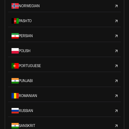
NORWEGIAN
PASHTO
PERSIAN
POLISH
PORTUGUESE
PUNJABI
ROMANIAN
RUSSIAN
SANSKRIT