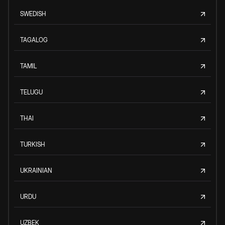
SWEDISH
TAGALOG
TAMIL
TELUGU
THAI
TURKISH
UKRAINIAN
URDU
UZBEK