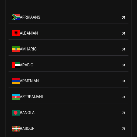
AFRIKAANS
ALBANIAN
AMHARIC
ARABIC
ARMENIAN
AZERBAIJANI
BANGLA
BASQUE