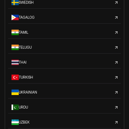
SWEDISH
TAGALOG
TAMIL
TELUGU
THAI
TURKISH
UKRAINIAN
URDU
UZBEK