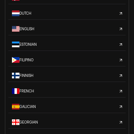
DUTCH
ENGLISH
ESTONIAN
FILIPINO
FINNISH
FRENCH
GALICIAN
GEORGIAN