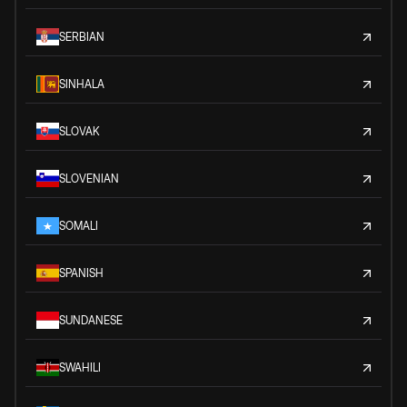
SERBIAN
SINHALA
SLOVAK
SLOVENIAN
SOMALI
SPANISH
SUNDANESE
SWAHILI