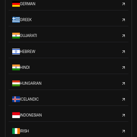
GERMAN
GREEK
GUJARATI
HEBREW
HINDI
HUNGARIAN
ICELANDIC
INDONESIAN
IRISH