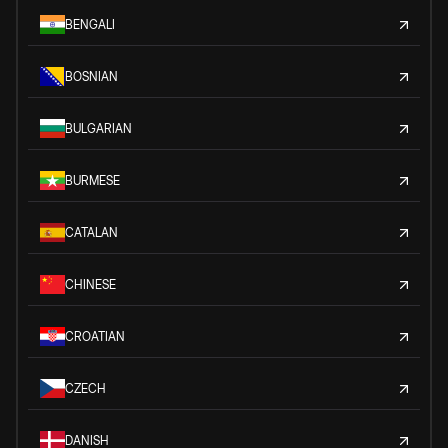
BENGALI
BOSNIAN
BULGARIAN
BURMESE
CATALAN
CHINESE
CROATIAN
CZECH
DANISH