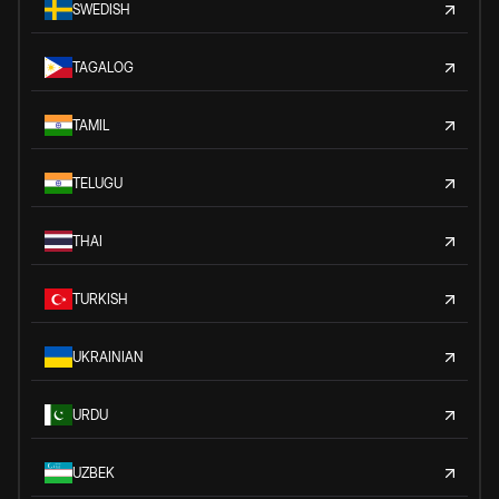
SWEDISH
TAGALOG
TAMIL
TELUGU
THAI
TURKISH
UKRAINIAN
URDU
UZBEK