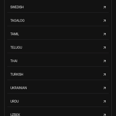
SWEDISH
TAGALOG
TAMIL
TELUGU
THAI
TURKISH
UKRAINIAN
URDU
UZBEK