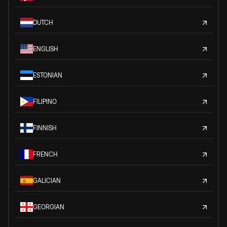
DUTCH
ENGLISH
ESTONIAN
FILIPINO
FINNISH
FRENCH
GALICIAN
GEORGIAN