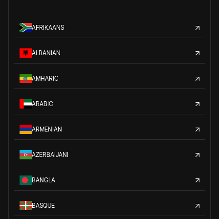
AFRIKAANS
ALBANIAN
AMHARIC
ARABIC
ARMENIAN
AZERBAIJANI
BANGLA
BASQUE