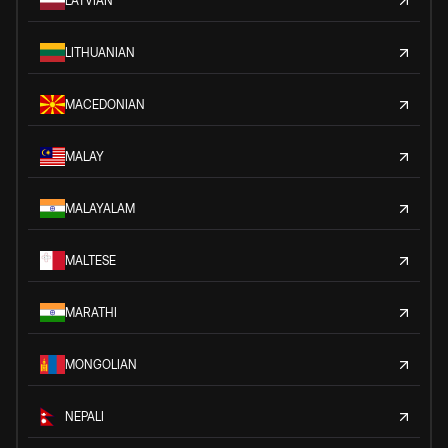
LATVIAN
LITHUANIAN
MACEDONIAN
MALAY
MALAYALAM
MALTESE
MARATHI
MONGOLIAN
NEPALI