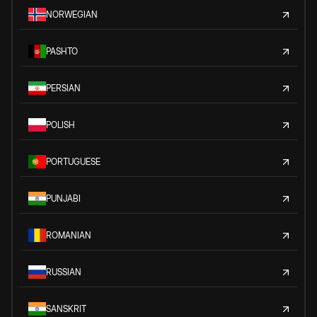
NORWEGIAN
PASHTO
PERSIAN
POLISH
PORTUGUESE
PUNJABI
ROMANIAN
RUSSIAN
SANSKRIT