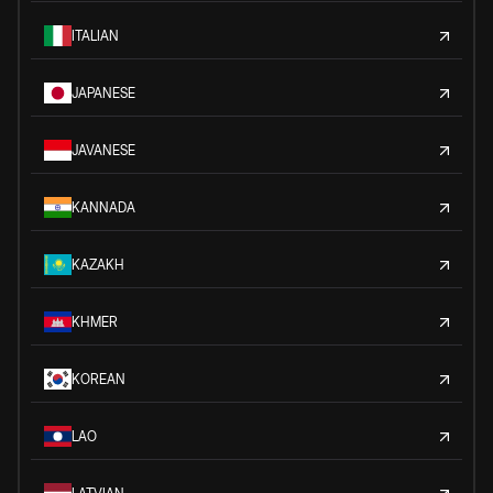
ITALIAN
JAPANESE
JAVANESE
KANNADA
KAZAKH
KHMER
KOREAN
LAO