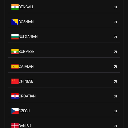
BENGALI
BOSNIAN
BULGARIAN
BURMESE
CATALAN
CHINESE
CROATIAN
CZECH
DANISH