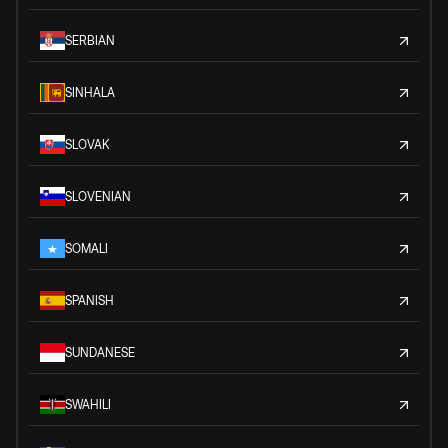
SERBIAN
SINHALA
SLOVAK
SLOVENIAN
SOMALI
SPANISH
SUNDANESE
SWAHILI