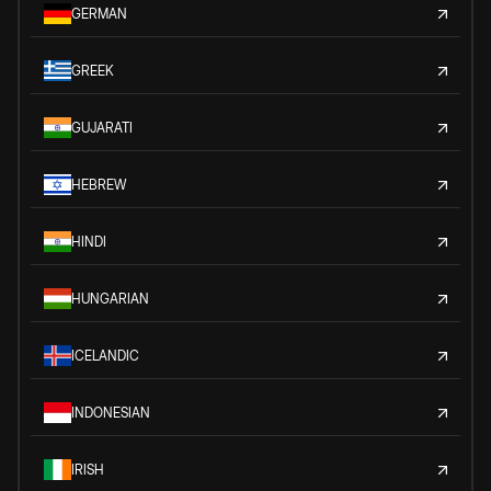
GERMAN
GREEK
GUJARATI
HEBREW
HINDI
HUNGARIAN
ICELANDIC
INDONESIAN
IRISH