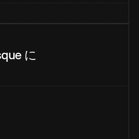
sque
に