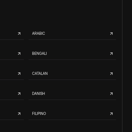
ARABIC
BENGALI
CATALAN
DANISH
FILIPINO