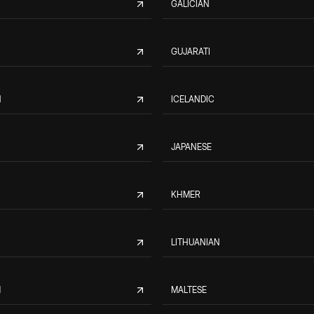
GALICIAN
GUJARATI
N
ICELANDIC
JAPANESE
KHMER
LITHUANIAN
M
MALTESE