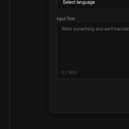
Input Text
0
/ 1500