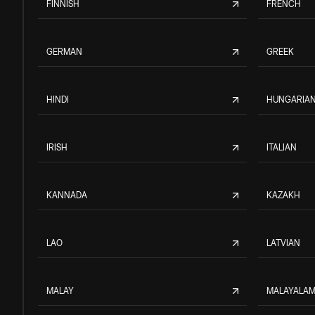
FINNISH
FRENCH
GERMAN
GREEK
HINDI
HUNGARIA
IRISH
ITALIAN
KANNADA
KAZAKH
LAO
LATVIAN
MALAY
MALAYALA