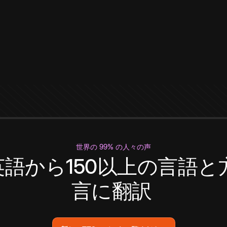
世界の 99% の人々の声
英語から150以上の言語と
言に翻訳