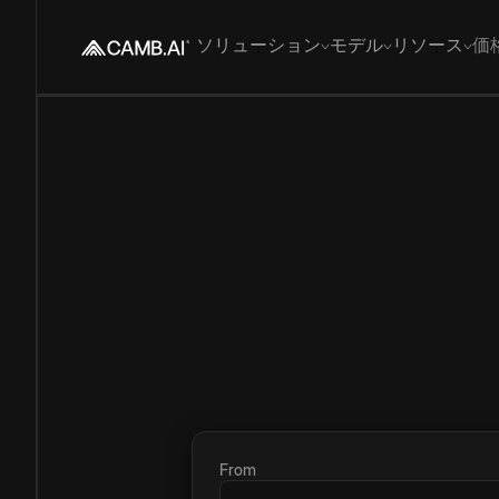
ソリューション
モデル
リソース
価
From