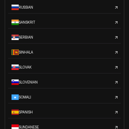
RUSSIAN
SANSKRIT
SERBIAN
SINHALA
SLOVAK
SLOVENIAN
SOMALI
SPANISH
SUNDANESE