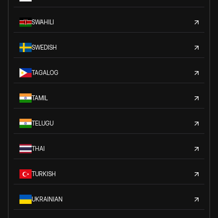
SWAHILI
SWEDISH
TAGALOG
TAMIL
TELUGU
THAI
TURKISH
UKRAINIAN