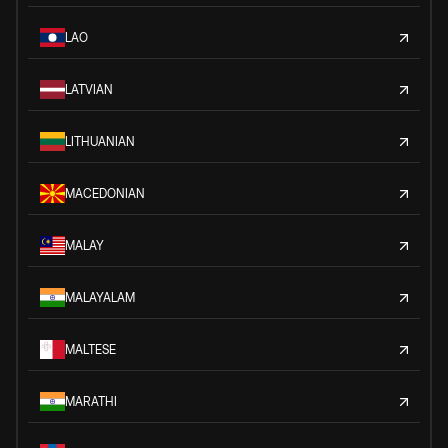
LAO
LATVIAN
LITHUANIAN
MACEDONIAN
MALAY
MALAYALAM
MALTESE
MARATHI