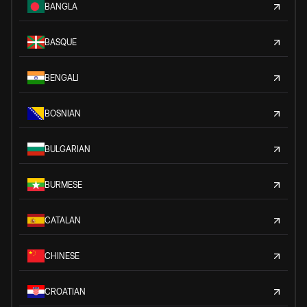
BANGLA
BASQUE
BENGALI
BOSNIAN
BULGARIAN
BURMESE
CATALAN
CHINESE
CROATIAN