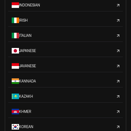
INDONESIAN
IRISH
ITALIAN
JAPANESE
JAVANESE
KANNADA
KAZAKH
KHMER
KOREAN