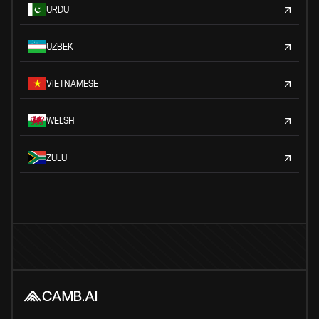
URDU
UZBEK
VIETNAMESE
WELSH
ZULU