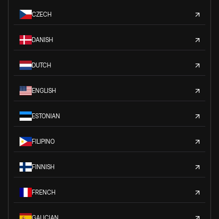
CZECH
DANISH
DUTCH
ENGLISH
ESTONIAN
FILIPINO
FINNISH
FRENCH
GALICIAN