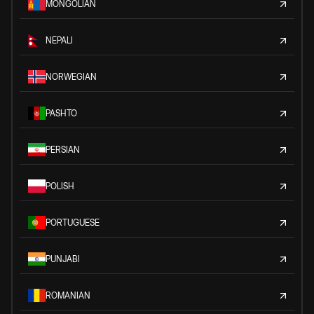
MONGOLIAN
NEPALI
NORWEGIAN
PASHTO
PERSIAN
POLISH
PORTUGUESE
PUNJABI
ROMANIAN