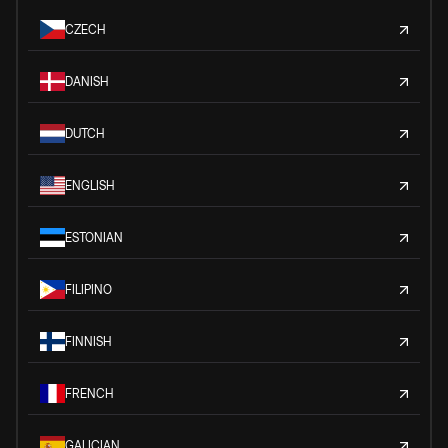
CZECH
DANISH
DUTCH
ENGLISH
ESTONIAN
FILIPINO
FINNISH
FRENCH
GALICIAN