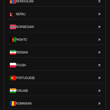
MONGOLIAN
NEPALI
NORWEGIAN
PASHTO
PERSIAN
POLISH
PORTUGUESE
PUNJABI
ROMANIAN