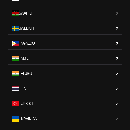
SWAHILI
SWEDISH
TAGALOG
TAMIL
TELUGU
THAI
TURKISH
UKRAINIAN