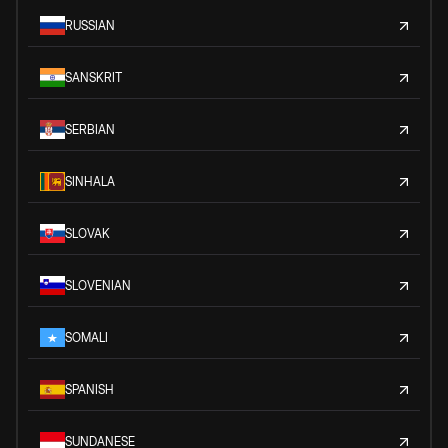
RUSSIAN
SANSKRIT
SERBIAN
SINHALA
SLOVAK
SLOVENIAN
SOMALI
SPANISH
SUNDANESE