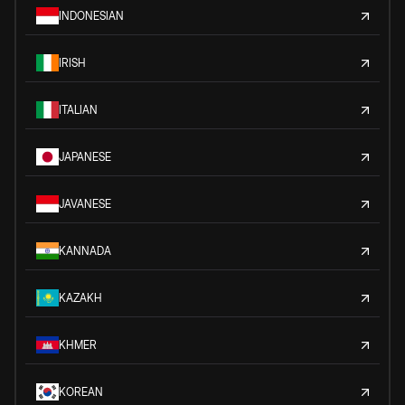
INDONESIAN
IRISH
ITALIAN
JAPANESE
JAVANESE
KANNADA
KAZAKH
KHMER
KOREAN