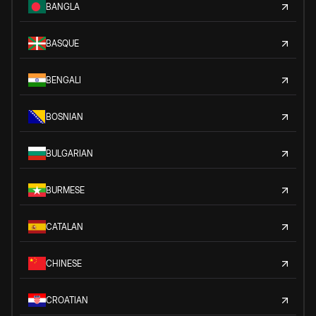
BANGLA
BASQUE
BENGALI
BOSNIAN
BULGARIAN
BURMESE
CATALAN
CHINESE
CROATIAN