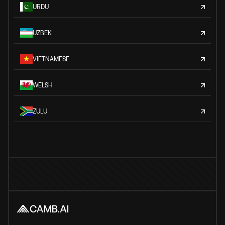
URDU
UZBEK
VIETNAMESE
WELSH
ZULU