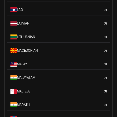
LAO
LATVIAN
LITHUANIAN
MACEDONIAN
MALAY
MALAYALAM
MALTESE
MARATHI