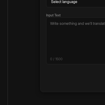
Input Text
0
/ 1500