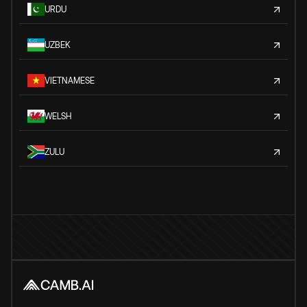
URDU
UZBEK
VIETNAMESE
WELSH
ZULU