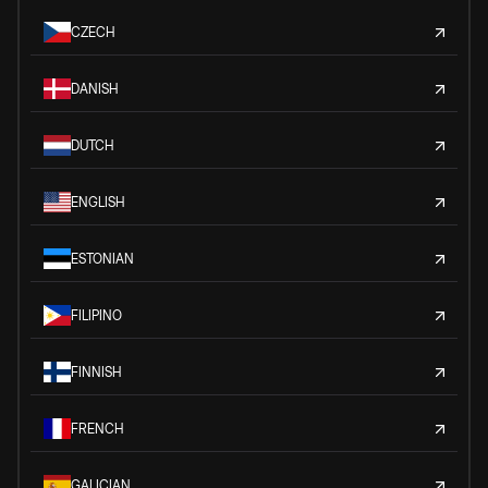
CZECH
DANISH
DUTCH
ENGLISH
ESTONIAN
FILIPINO
FINNISH
FRENCH
GALICIAN