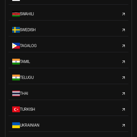
SWAHILI
SWEDISH
TAGALOG
TAMIL
TELUGU
THAI
TURKISH
UKRAINIAN