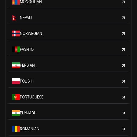
MONGOLIAN
NEPALI
NORWEGIAN
PASHTO
PERSIAN
POLISH
PORTUGUESE
PUNJABI
ROMANIAN