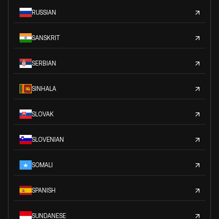
RUSSIAN
SANSKRIT
SERBIAN
SINHALA
SLOVAK
SLOVENIAN
SOMALI
SPANISH
SUNDANESE