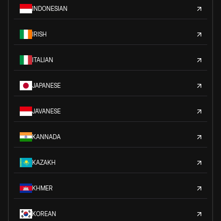
INDONESIAN
IRISH
ITALIAN
JAPANESE
JAVANESE
KANNADA
KAZAKH
KHMER
KOREAN