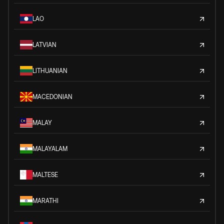
LAO
LATVIAN
LITHUANIAN
MACEDONIAN
MALAY
MALAYALAM
MALTESE
MARATHI