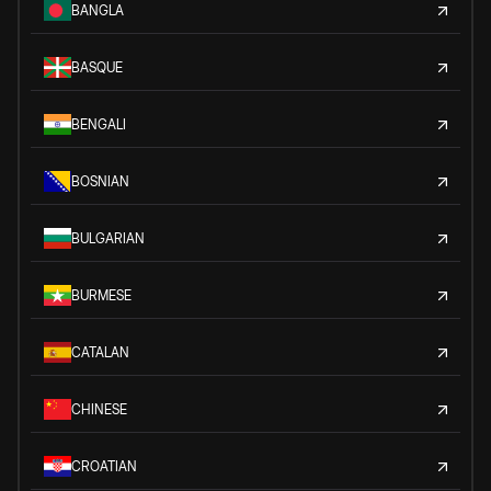
BANGLA
BASQUE
BENGALI
BOSNIAN
BULGARIAN
BURMESE
CATALAN
CHINESE
CROATIAN