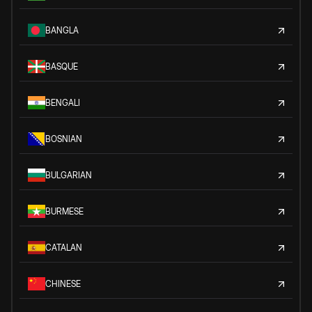
BANGLA
BASQUE
BENGALI
BOSNIAN
BULGARIAN
BURMESE
CATALAN
CHINESE