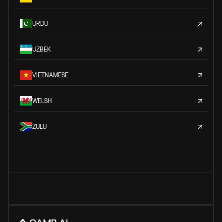
URDU
UZBEK
VIETNAMESE
WELSH
ZULU