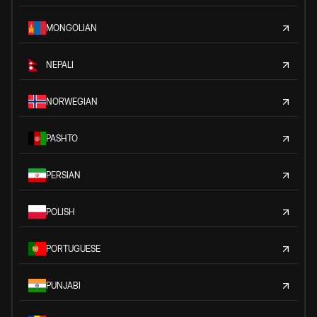
MONGOLIAN
NEPALI
NORWEGIAN
PASHTO
PERSIAN
POLISH
PORTUGUESE
PUNJABI