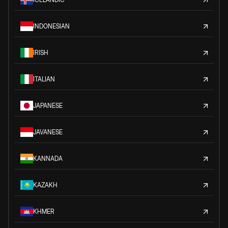
INDONESIAN
IRISH
ITALIAN
JAPANESE
JAVANESE
KANNADA
KAZAKH
KHMER