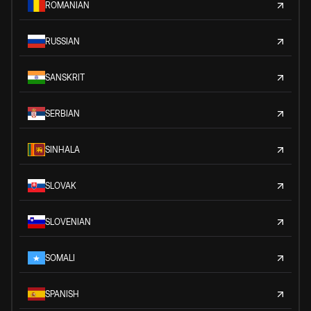
ROMANIAN
RUSSIAN
SANSKRIT
SERBIAN
SINHALA
SLOVAK
SLOVENIAN
SOMALI
SPANISH