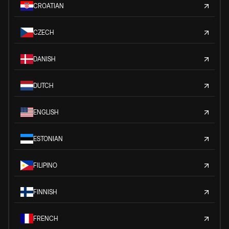
CROATIAN
CZECH
DANISH
DUTCH
ENGLISH
ESTONIAN
FILIPINO
FINNISH
FRENCH