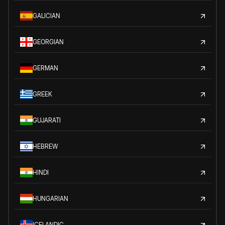
GALICIAN
GEORGIAN
GERMAN
GREEK
GUJARATI
HEBREW
HINDI
HUNGARIAN
ICELANDIC