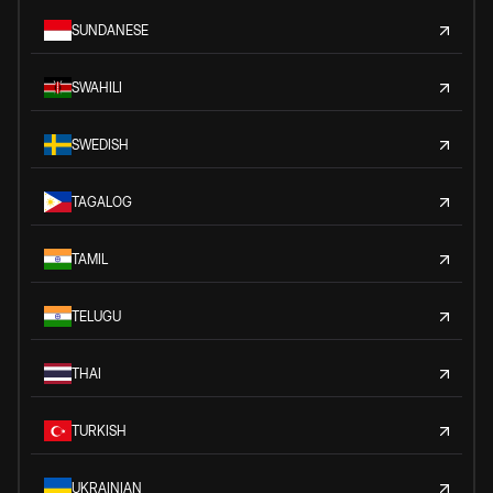
SUNDANESE
SWAHILI
SWEDISH
TAGALOG
TAMIL
TELUGU
THAI
TURKISH
UKRAINIAN