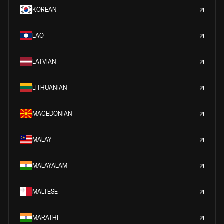
KOREAN
LAO
LATVIAN
LITHUANIAN
MACEDONIAN
MALAY
MALAYALAM
MALTESE
MARATHI