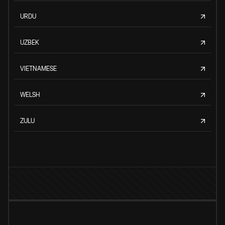
URDU
UZBEK
VIETNAMESE
WELSH
ZULU